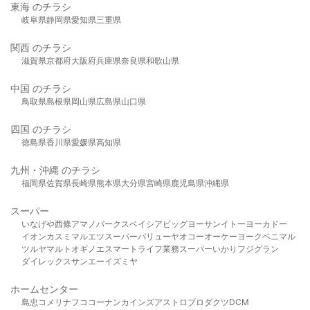
東海 のチラシ
岐阜県
静岡県
愛知県
三重県
関西 のチラシ
滋賀県
京都府
大阪府
兵庫県
奈良県
和歌山県
中国 のチラシ
鳥取県
島根県
岡山県
広島県
山口県
四国 のチラシ
徳島県
香川県
愛媛県
高知県
九州・沖縄 のチラシ
福岡県
佐賀県
長崎県
熊本県
大分県
宮崎県
鹿児島県
沖縄県
スーパー
いなげや
西條
アマノパークス
ベイシア
ビッグヨーサン
イトーヨーカドー
イオン
カスミ
マルエツ
スーパーバリュー
ヤオコー
オーケー
ヨークベニマル
ツルヤ
マルト
オギノ
エスマート
ライフ
業務スーパー
いかり
フジグラン
ダイレックス
サンエー
イズミヤ
ホームセンター
島忠
コメリ
ナフコ
コーナン
カインズ
アストロプロダクツ
DCM