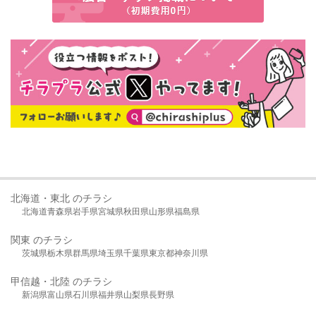
北海道・東北 のチラシ
北海道
青森県
岩手県
宮城県
秋田県
山形県
福島県
関東 のチラシ
茨城県
栃木県
群馬県
埼玉県
千葉県
東京都
神奈川県
甲信越・北陸 のチラシ
新潟県
富山県
石川県
福井県
山梨県
長野県