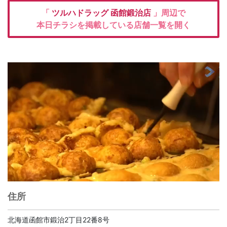
「
ツルハドラッグ
函館鍛治店
」周辺で
本日チラシを掲載している店舗一覧を開く
住所
北海道函館市鍛治2丁目22番8号