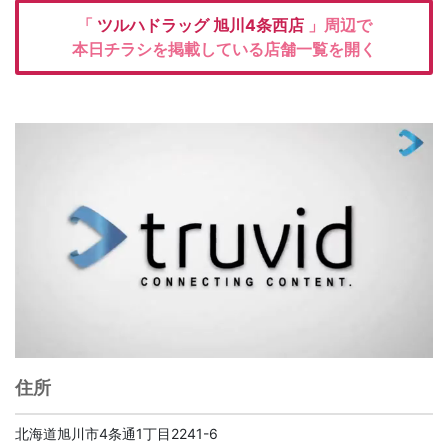
「
ツルハドラッグ
旭川4条西店
」周辺で
本日チラシを掲載している店舗一覧を開く
住所
北海道旭川市4条通1丁目2241-6