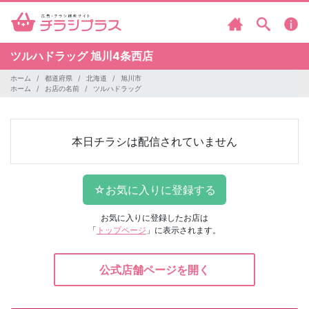
ツルハドラッグ
旭川4条西店
ホーム
都道府県
北海道
旭川市
ホーム
お店の名前
ツルハドラッグ
本日チラシは配信されていません
お気に入りに登録したお店は
「
トップページ
」に表示されます。
公式店舗ページを開く