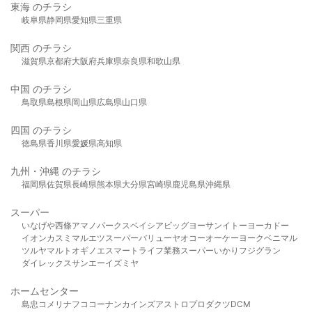
東海 のチラシ
岐阜県
静岡県
愛知県
三重県
関西 のチラシ
滋賀県
京都府
大阪府
兵庫県
奈良県
和歌山県
中国 のチラシ
鳥取県
島根県
岡山県
広島県
山口県
四国 のチラシ
徳島県
香川県
愛媛県
高知県
九州・沖縄 のチラシ
福岡県
佐賀県
長崎県
熊本県
大分県
宮崎県
鹿児島県
沖縄県
スーパー
いなげや
西條
アマノパークス
ベイシア
ビッグヨーサン
イトーヨーカドー
イオン
カスミ
マルエツ
スーパーバリュー
ヤオコー
オーケー
ヨークベニマル
ツルヤ
マルト
オギノ
エスマート
ライフ
業務スーパー
いかり
フジグラン
ダイレックス
サンエー
イズミヤ
ホームセンター
島忠
コメリ
ナフコ
コーナン
カインズ
アストロプロダクツ
DCM