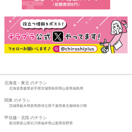
北海道・東北 のチラシ
北海道
青森県
岩手県
宮城県
秋田県
山形県
福島県
関東 のチラシ
茨城県
栃木県
群馬県
埼玉県
千葉県
東京都
神奈川県
甲信越・北陸 のチラシ
新潟県
富山県
石川県
福井県
山梨県
長野県