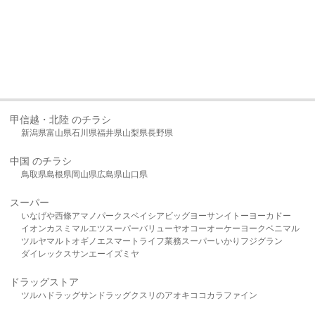
甲信越・北陸 のチラシ
新潟県
富山県
石川県
福井県
山梨県
長野県
中国 のチラシ
鳥取県
島根県
岡山県
広島県
山口県
スーパー
いなげや
西條
アマノパークス
ベイシア
ビッグヨーサン
イトーヨーカドー
イオン
カスミ
マルエツ
スーパーバリュー
ヤオコー
オーケー
ヨークベニマル
ツルヤ
マルト
オギノ
エスマート
ライフ
業務スーパー
いかり
フジグラン
ダイレックス
サンエー
イズミヤ
ドラッグストア
ツルハドラッグ
サンドラッグ
クスリのアオキ
ココカラファイン