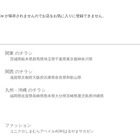
kie が保存されませんのでお店をお気に入りに登録できません。
関東 のチラシ
茨城県
栃木県
群馬県
埼玉県
千葉県
東京都
神奈川県
関西 のチラシ
滋賀県
京都府
大阪府
兵庫県
奈良県
和歌山県
九州・沖縄 のチラシ
福岡県
佐賀県
長崎県
熊本県
大分県
宮崎県
鹿児島県
沖縄県
ファッション
ユニクロ
しまむら
アベイル
AOKI
はるやま
サカゼン