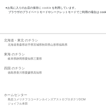
※お気に入りのお店の保存に
cookie
を利用しています。
ブラウザのプライベートモードやシークレットモードでご利用の場合は coo
北海道・東北 のチラシ
北海道
青森県
岩手県
宮城県
秋田県
山形県
福島県
東海 のチラシ
岐阜県
静岡県
愛知県
三重県
四国 のチラシ
徳島県
香川県
愛媛県
高知県
ホームセンター
島忠
コメリ
ナフコ
コーナン
カインズ
アストロプロダクツ
DCM
ジョイフル本田