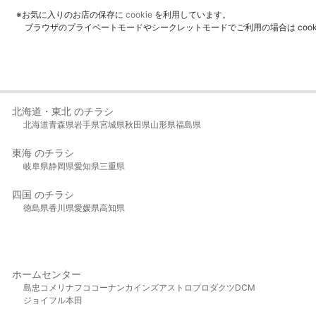
※お気に入りのお店の保存に
cookie
を利用しています。
ブラウザのプライベートモードやシークレットモードでご利用の場合は coo
北海道・東北 のチラシ
北海道
青森県
岩手県
宮城県
秋田県
山形県
福島県
東海 のチラシ
岐阜県
静岡県
愛知県
三重県
四国 のチラシ
徳島県
香川県
愛媛県
高知県
ホームセンター
島忠
コメリ
ナフコ
コーナン
カインズ
アストロプロダクツ
DCM
ジョイフル本田