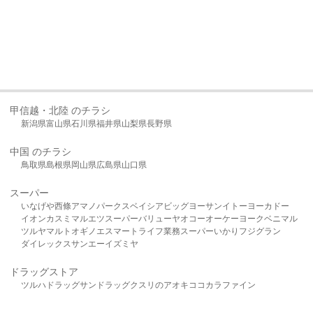
甲信越・北陸 のチラシ
新潟県
富山県
石川県
福井県
山梨県
長野県
中国 のチラシ
鳥取県
島根県
岡山県
広島県
山口県
スーパー
いなげや
西條
アマノパークス
ベイシア
ビッグヨーサン
イトーヨーカドー
イオン
カスミ
マルエツ
スーパーバリュー
ヤオコー
オーケー
ヨークベニマル
ツルヤ
マルト
オギノ
エスマート
ライフ
業務スーパー
いかり
フジグラン
ダイレックス
サンエー
イズミヤ
ドラッグストア
ツルハドラッグ
サンドラッグ
クスリのアオキ
ココカラファイン