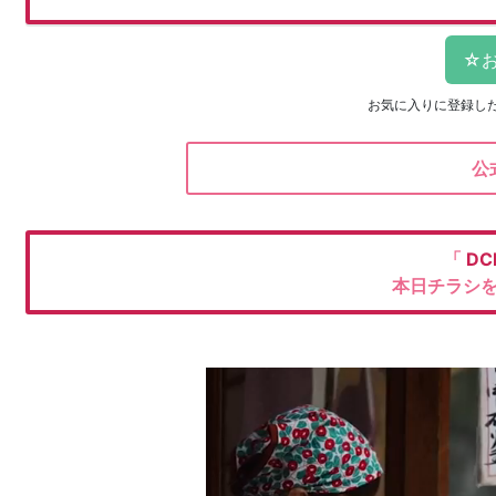
お気に入りに登録し
公
「
DC
本日チラシ