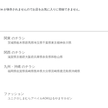
kie が保存されませんのでお店をお気に入りに登録できません。
関東 のチラシ
茨城県
栃木県
群馬県
埼玉県
千葉県
東京都
神奈川県
関西 のチラシ
滋賀県
京都府
大阪府
兵庫県
奈良県
和歌山県
九州・沖縄 のチラシ
福岡県
佐賀県
長崎県
熊本県
大分県
宮崎県
鹿児島県
沖縄県
ファッション
ユニクロ
しまむら
アベイル
AOKI
はるやま
サカゼン