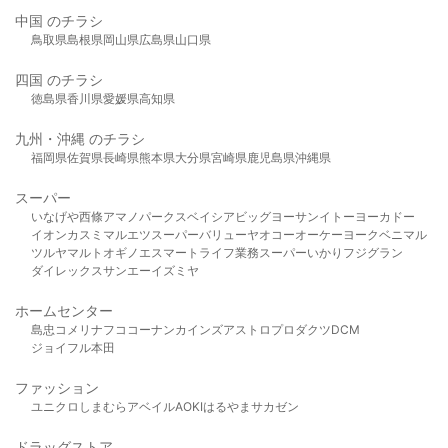
中国 のチラシ
鳥取県
島根県
岡山県
広島県
山口県
四国 のチラシ
徳島県
香川県
愛媛県
高知県
九州・沖縄 のチラシ
福岡県
佐賀県
長崎県
熊本県
大分県
宮崎県
鹿児島県
沖縄県
スーパー
いなげや
西條
アマノパークス
ベイシア
ビッグヨーサン
イトーヨーカドー
イオン
カスミ
マルエツ
スーパーバリュー
ヤオコー
オーケー
ヨークベニマル
ツルヤ
マルト
オギノ
エスマート
ライフ
業務スーパー
いかり
フジグラン
ダイレックス
サンエー
イズミヤ
ホームセンター
島忠
コメリ
ナフコ
コーナン
カインズ
アストロプロダクツ
DCM
ジョイフル本田
ファッション
ユニクロ
しまむら
アベイル
AOKI
はるやま
サカゼン
ドラッグストア