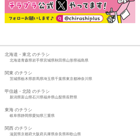
北海道・東北 のチラシ
北海道
青森県
岩手県
宮城県
秋田県
山形県
福島県
関東 のチラシ
茨城県
栃木県
群馬県
埼玉県
千葉県
東京都
神奈川県
甲信越・北陸 のチラシ
新潟県
富山県
石川県
福井県
山梨県
長野県
東海 のチラシ
岐阜県
静岡県
愛知県
三重県
関西 のチラシ
滋賀県
京都府
大阪府
兵庫県
奈良県
和歌山県