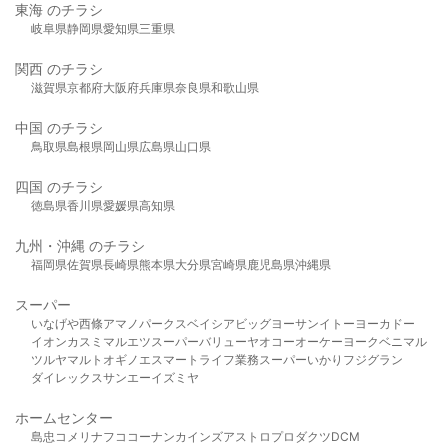
東海 のチラシ
岐阜県
静岡県
愛知県
三重県
関西 のチラシ
滋賀県
京都府
大阪府
兵庫県
奈良県
和歌山県
中国 のチラシ
鳥取県
島根県
岡山県
広島県
山口県
四国 のチラシ
徳島県
香川県
愛媛県
高知県
九州・沖縄 のチラシ
福岡県
佐賀県
長崎県
熊本県
大分県
宮崎県
鹿児島県
沖縄県
スーパー
いなげや
西條
アマノパークス
ベイシア
ビッグヨーサン
イトーヨーカドー
イオン
カスミ
マルエツ
スーパーバリュー
ヤオコー
オーケー
ヨークベニマル
ツルヤ
マルト
オギノ
エスマート
ライフ
業務スーパー
いかり
フジグラン
ダイレックス
サンエー
イズミヤ
ホームセンター
島忠
コメリ
ナフコ
コーナン
カインズ
アストロプロダクツ
DCM