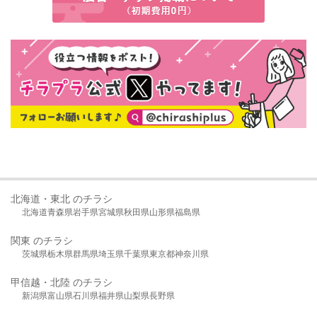
北海道・東北 のチラシ
北海道
青森県
岩手県
宮城県
秋田県
山形県
福島県
関東 のチラシ
茨城県
栃木県
群馬県
埼玉県
千葉県
東京都
神奈川県
甲信越・北陸 のチラシ
新潟県
富山県
石川県
福井県
山梨県
長野県