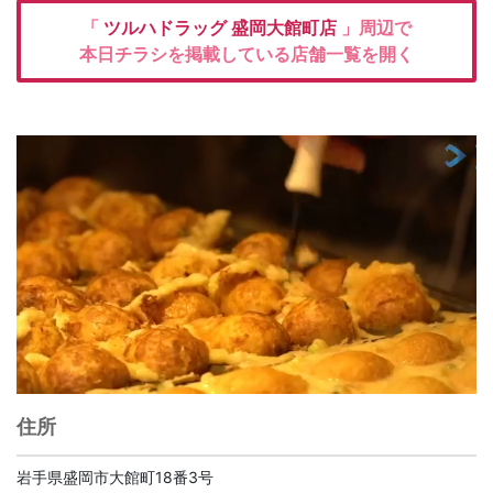
「
ツルハドラッグ
盛岡大館町店
」周辺で
本日チラシを掲載している店舗一覧を開く
住所
岩手県盛岡市大館町18番3号