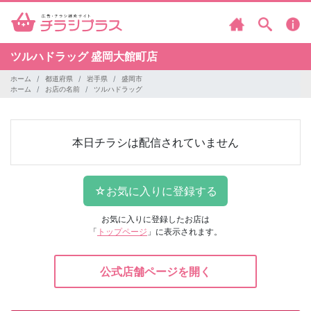
ツルハドラッグ
盛岡大館町店
ホーム
都道府県
岩手県
盛岡市
ホーム
お店の名前
ツルハドラッグ
本日チラシは配信されていません
お気に入りに登録したお店は
「
トップページ
」に表示されます。
公式店舗ページを開く