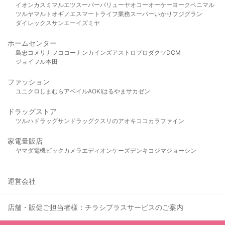
イオン
カスミ
マルエツ
スーパーバリュー
ヤオコー
オーケー
ヨークベニマル
ツルヤ
マルト
オギノ
エスマート
ライフ
業務スーパー
いかり
フジグラン
ダイレックス
サンエー
イズミヤ
ホームセンター
島忠
コメリ
ナフコ
コーナン
カインズ
アストロプロダクツ
DCM
ジョイフル本田
ファッション
ユニクロ
しまむら
アベイル
AOKI
はるやま
サカゼン
ドラッグストア
ツルハドラッグ
サンドラッグ
クスリのアオキ
ココカラファイン
家電量販店
ヤマダ電機
ビックカメラ
エディオン
ケーズデンキ
コジマ
ジョーシン
運営会社
店舗・販促ご担当者様：チラシプラスサービスのご案内