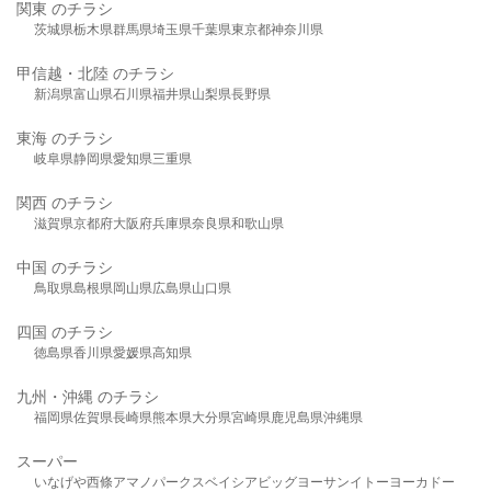
関東 のチラシ
茨城県
栃木県
群馬県
埼玉県
千葉県
東京都
神奈川県
甲信越・北陸 のチラシ
新潟県
富山県
石川県
福井県
山梨県
長野県
東海 のチラシ
岐阜県
静岡県
愛知県
三重県
関西 のチラシ
滋賀県
京都府
大阪府
兵庫県
奈良県
和歌山県
中国 のチラシ
鳥取県
島根県
岡山県
広島県
山口県
四国 のチラシ
徳島県
香川県
愛媛県
高知県
九州・沖縄 のチラシ
福岡県
佐賀県
長崎県
熊本県
大分県
宮崎県
鹿児島県
沖縄県
スーパー
いなげや
西條
アマノパークス
ベイシア
ビッグヨーサン
イトーヨーカドー