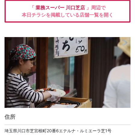
「
業務スーパー
川口芝店
」周辺で
本日チラシを掲載している店舗一覧を開く
住所
埼玉県川口市芝宮根町20番6エテルナ・ルミエーラ芝1号