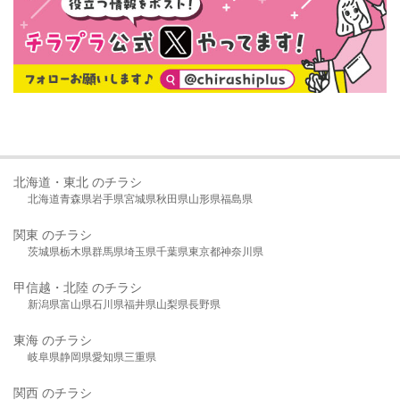
北海道・東北 のチラシ
北海道
青森県
岩手県
宮城県
秋田県
山形県
福島県
関東 のチラシ
茨城県
栃木県
群馬県
埼玉県
千葉県
東京都
神奈川県
甲信越・北陸 のチラシ
新潟県
富山県
石川県
福井県
山梨県
長野県
東海 のチラシ
岐阜県
静岡県
愛知県
三重県
関西 のチラシ