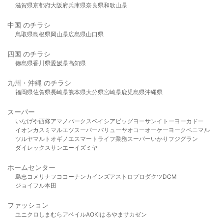
滋賀県
京都府
大阪府
兵庫県
奈良県
和歌山県
中国 のチラシ
鳥取県
島根県
岡山県
広島県
山口県
四国 のチラシ
徳島県
香川県
愛媛県
高知県
九州・沖縄 のチラシ
福岡県
佐賀県
長崎県
熊本県
大分県
宮崎県
鹿児島県
沖縄県
スーパー
いなげや
西條
アマノパークス
ベイシア
ビッグヨーサン
イトーヨーカドー
イオン
カスミ
マルエツ
スーパーバリュー
ヤオコー
オーケー
ヨークベニマル
ツルヤ
マルト
オギノ
エスマート
ライフ
業務スーパー
いかり
フジグラン
ダイレックス
サンエー
イズミヤ
ホームセンター
島忠
コメリ
ナフコ
コーナン
カインズ
アストロプロダクツ
DCM
ジョイフル本田
ファッション
ユニクロ
しまむら
アベイル
AOKI
はるやま
サカゼン