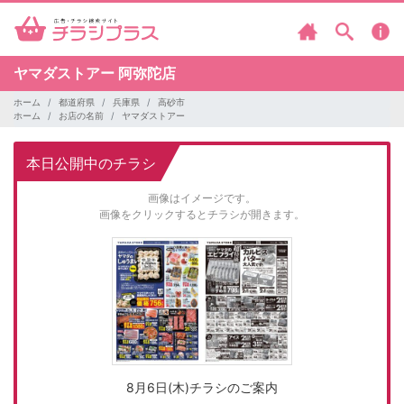
ヤマダストアー
阿弥陀店
ホーム
都道府県
兵庫県
高砂市
ホーム
お店の名前
ヤマダストアー
本日公開中のチラシ
画像はイメージです。
画像をクリックするとチラシが開きます。
8月6日(木)チラシのご案内