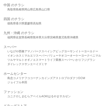
中国 のチラシ
鳥取県
島根県
岡山県
広島県
山口県
四国 のチラシ
徳島県
香川県
愛媛県
高知県
九州・沖縄 のチラシ
福岡県
佐賀県
長崎県
熊本県
大分県
宮崎県
鹿児島県
沖縄県
スーパー
いなげや
西條
アマノパークス
ベイシア
ビッグヨーサン
イトーヨーカドー
イオン
カスミ
マルエツ
スーパーバリュー
ヤオコー
オーケー
ヨークベニマル
ツルヤ
マルト
オギノ
エスマート
ライフ
業務スーパー
いかり
フジグラン
ダイレックス
サンエー
イズミヤ
ホームセンター
島忠
コメリ
ナフコ
コーナン
カインズ
アストロプロダクツ
DCM
ジョイフル本田
ファッション
ユニクロ
しまむら
アベイル
AOKI
はるやま
サカゼン
ドラッグストア