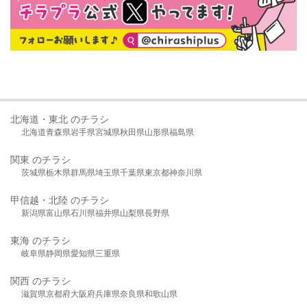
北海道・東北 のチラシ
北海道
青森県
岩手県
宮城県
秋田県
山形県
福島県
関東 のチラシ
茨城県
栃木県
群馬県
埼玉県
千葉県
東京都
神奈川県
甲信越・北陸 のチラシ
新潟県
富山県
石川県
福井県
山梨県
長野県
東海 のチラシ
岐阜県
静岡県
愛知県
三重県
関西 のチラシ
滋賀県
京都府
大阪府
兵庫県
奈良県
和歌山県