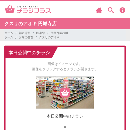
クスリのアオキ
円城寺店
ホーム
都道府県
岐阜県
羽島郡笠松町
ホーム
お店の名前
クスリのアオキ
本日公開中のチラシ
画像はイメージです。
画像をクリックするとチラシが開きます。
本日公開中のチラシ