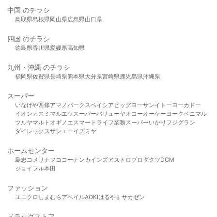
中国 のチラシ
鳥取県
島根県
岡山県
広島県
山口県
四国 のチラシ
徳島県
香川県
愛媛県
高知県
九州・沖縄 のチラシ
福岡県
佐賀県
長崎県
熊本県
大分県
宮崎県
鹿児島県
沖縄県
スーパー
いなげや
西條
アマノパークス
ベイシア
ビッグヨーサン
イトーヨーカドー
イオン
カスミ
マルエツ
スーパーバリュー
ヤオコー
オーケー
ヨークベニマル
ツルヤ
マルト
オギノ
エスマート
ライフ
業務スーパー
いかり
フジグラン
ダイレックス
サンエー
イズミヤ
ホームセンター
島忠
コメリ
ナフコ
コーナン
カインズ
アストロプロダクツ
DCM
ジョイフル本田
ファッション
ユニクロ
しまむら
アベイル
AOKI
はるやま
サカゼン
ドラッグストア