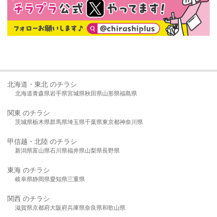
北海道・東北 のチラシ
北海道
青森県
岩手県
宮城県
秋田県
山形県
福島県
関東 のチラシ
茨城県
栃木県
群馬県
埼玉県
千葉県
東京都
神奈川県
甲信越・北陸 のチラシ
新潟県
富山県
石川県
福井県
山梨県
長野県
東海 のチラシ
岐阜県
静岡県
愛知県
三重県
関西 のチラシ
滋賀県
京都府
大阪府
兵庫県
奈良県
和歌山県