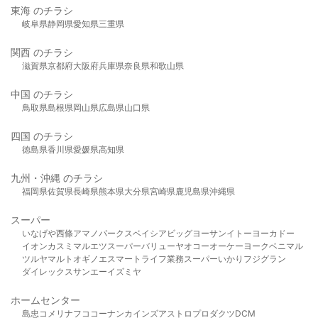
東海 のチラシ
岐阜県
静岡県
愛知県
三重県
関西 のチラシ
滋賀県
京都府
大阪府
兵庫県
奈良県
和歌山県
中国 のチラシ
鳥取県
島根県
岡山県
広島県
山口県
四国 のチラシ
徳島県
香川県
愛媛県
高知県
九州・沖縄 のチラシ
福岡県
佐賀県
長崎県
熊本県
大分県
宮崎県
鹿児島県
沖縄県
スーパー
いなげや
西條
アマノパークス
ベイシア
ビッグヨーサン
イトーヨーカドー
イオン
カスミ
マルエツ
スーパーバリュー
ヤオコー
オーケー
ヨークベニマル
ツルヤ
マルト
オギノ
エスマート
ライフ
業務スーパー
いかり
フジグラン
ダイレックス
サンエー
イズミヤ
ホームセンター
島忠
コメリ
ナフコ
コーナン
カインズ
アストロプロダクツ
DCM