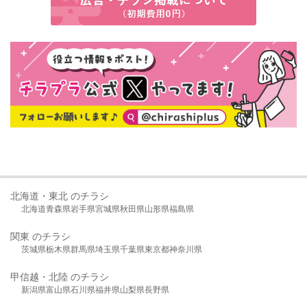
北海道・東北 のチラシ
北海道
青森県
岩手県
宮城県
秋田県
山形県
福島県
関東 のチラシ
茨城県
栃木県
群馬県
埼玉県
千葉県
東京都
神奈川県
甲信越・北陸 のチラシ
新潟県
富山県
石川県
福井県
山梨県
長野県