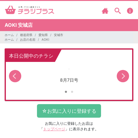
AOKI
安城店
ホーム
都道府県
愛知県
安城市
ホーム
お店の名前
AOKI
本日公開中のチラシ
8月7日号
お気に入りに登録したお店は
「
トップページ
」に表示されます。