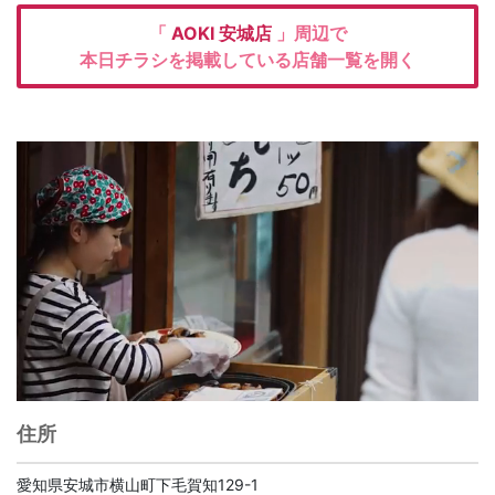
「
AOKI
安城店
」周辺で
本日チラシを掲載している店舗一覧を開く
住所
愛知県安城市横山町下毛賀知129-1