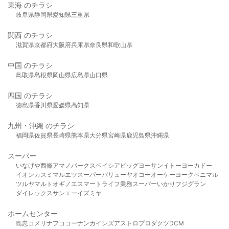
東海 のチラシ
岐阜県
静岡県
愛知県
三重県
関西 のチラシ
滋賀県
京都府
大阪府
兵庫県
奈良県
和歌山県
中国 のチラシ
鳥取県
島根県
岡山県
広島県
山口県
四国 のチラシ
徳島県
香川県
愛媛県
高知県
九州・沖縄 のチラシ
福岡県
佐賀県
長崎県
熊本県
大分県
宮崎県
鹿児島県
沖縄県
スーパー
いなげや
西條
アマノパークス
ベイシア
ビッグヨーサン
イトーヨーカドー
イオン
カスミ
マルエツ
スーパーバリュー
ヤオコー
オーケー
ヨークベニマル
ツルヤ
マルト
オギノ
エスマート
ライフ
業務スーパー
いかり
フジグラン
ダイレックス
サンエー
イズミヤ
ホームセンター
島忠
コメリ
ナフコ
コーナン
カインズ
アストロプロダクツ
DCM