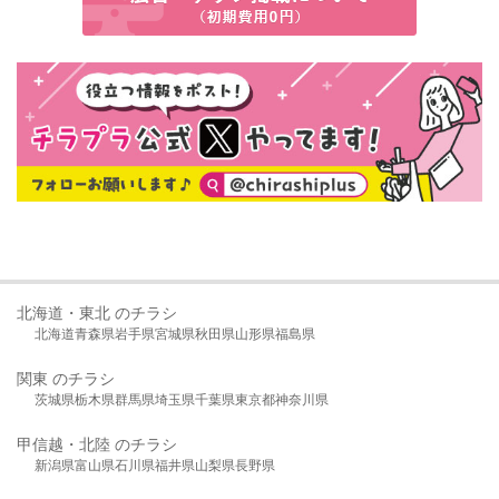
北海道・東北 のチラシ
北海道
青森県
岩手県
宮城県
秋田県
山形県
福島県
関東 のチラシ
茨城県
栃木県
群馬県
埼玉県
千葉県
東京都
神奈川県
甲信越・北陸 のチラシ
新潟県
富山県
石川県
福井県
山梨県
長野県