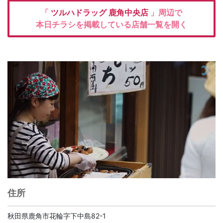
「
ツルハドラッグ
鹿角中央店
」周辺で
本日チラシを掲載している店舗一覧を開く
住所
秋田県鹿角市花輪字下中島82-1