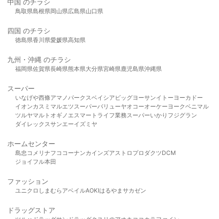
中国 のチラシ
鳥取県
島根県
岡山県
広島県
山口県
四国 のチラシ
徳島県
香川県
愛媛県
高知県
九州・沖縄 のチラシ
福岡県
佐賀県
長崎県
熊本県
大分県
宮崎県
鹿児島県
沖縄県
スーパー
いなげや
西條
アマノパークス
ベイシア
ビッグヨーサン
イトーヨーカドー
イオン
カスミ
マルエツ
スーパーバリュー
ヤオコー
オーケー
ヨークベニマル
ツルヤ
マルト
オギノ
エスマート
ライフ
業務スーパー
いかり
フジグラン
ダイレックス
サンエー
イズミヤ
ホームセンター
島忠
コメリ
ナフコ
コーナン
カインズ
アストロプロダクツ
DCM
ジョイフル本田
ファッション
ユニクロ
しまむら
アベイル
AOKI
はるやま
サカゼン
ドラッグストア