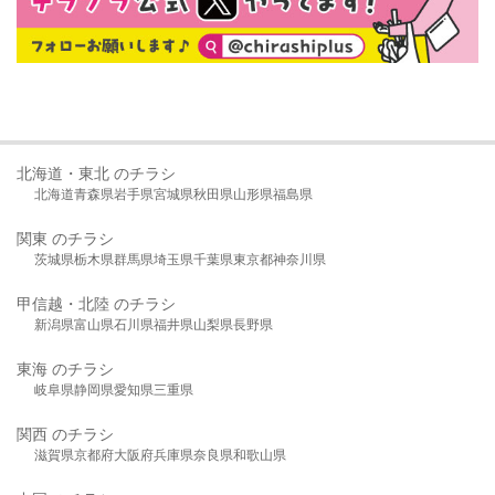
北海道・東北 のチラシ
北海道
青森県
岩手県
宮城県
秋田県
山形県
福島県
関東 のチラシ
茨城県
栃木県
群馬県
埼玉県
千葉県
東京都
神奈川県
甲信越・北陸 のチラシ
新潟県
富山県
石川県
福井県
山梨県
長野県
東海 のチラシ
岐阜県
静岡県
愛知県
三重県
関西 のチラシ
滋賀県
京都府
大阪府
兵庫県
奈良県
和歌山県