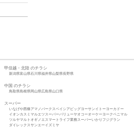
甲信越・北陸 のチラシ
新潟県
富山県
石川県
福井県
山梨県
長野県
中国 のチラシ
鳥取県
島根県
岡山県
広島県
山口県
スーパー
いなげや
西條
アマノパークス
ベイシア
ビッグヨーサン
イトーヨーカドー
イオン
カスミ
マルエツ
スーパーバリュー
ヤオコー
オーケー
ヨークベニマル
ツルヤ
マルト
オギノ
エスマート
ライフ
業務スーパー
いかり
フジグラン
ダイレックス
サンエー
イズミヤ