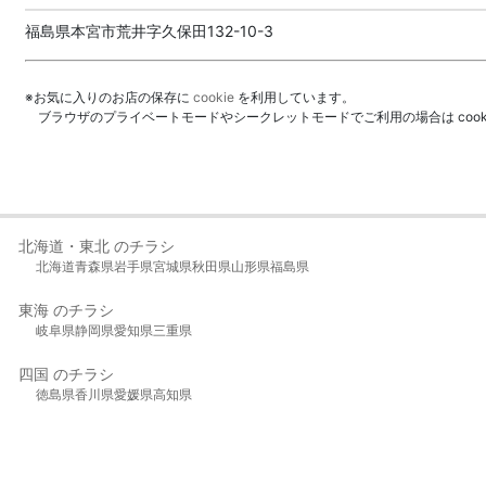
福島県本宮市荒井字久保田132-10-3
※お気に入りのお店の保存に
cookie
を利用しています。
ブラウザのプライベートモードやシークレットモードでご利用の場合は coo
北海道・東北 のチラシ
北海道
青森県
岩手県
宮城県
秋田県
山形県
福島県
東海 のチラシ
岐阜県
静岡県
愛知県
三重県
四国 のチラシ
徳島県
香川県
愛媛県
高知県