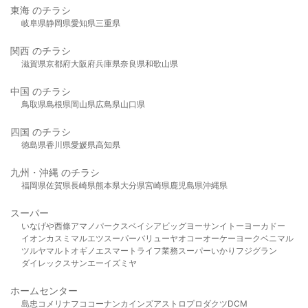
東海 のチラシ
岐阜県
静岡県
愛知県
三重県
関西 のチラシ
滋賀県
京都府
大阪府
兵庫県
奈良県
和歌山県
中国 のチラシ
鳥取県
島根県
岡山県
広島県
山口県
四国 のチラシ
徳島県
香川県
愛媛県
高知県
九州・沖縄 のチラシ
福岡県
佐賀県
長崎県
熊本県
大分県
宮崎県
鹿児島県
沖縄県
スーパー
いなげや
西條
アマノパークス
ベイシア
ビッグヨーサン
イトーヨーカドー
イオン
カスミ
マルエツ
スーパーバリュー
ヤオコー
オーケー
ヨークベニマル
ツルヤ
マルト
オギノ
エスマート
ライフ
業務スーパー
いかり
フジグラン
ダイレックス
サンエー
イズミヤ
ホームセンター
島忠
コメリ
ナフコ
コーナン
カインズ
アストロプロダクツ
DCM