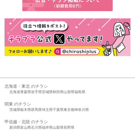
北海道・東北 のチラシ
北海道
青森県
岩手県
宮城県
秋田県
山形県
福島県
関東 のチラシ
茨城県
栃木県
群馬県
埼玉県
千葉県
東京都
神奈川県
甲信越・北陸 のチラシ
新潟県
富山県
石川県
福井県
山梨県
長野県