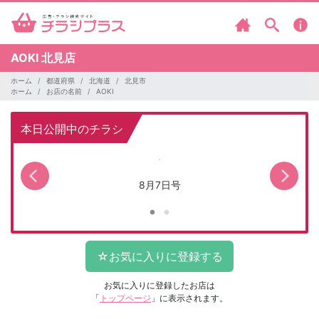
AOKI
北見店
ホーム
都道府県
北海道
北見市
ホーム
お店の名前
AOKI
本日公開中のチラシ
8月7日号
お気に入りに登録したお店は
「
トップページ
」に表示されます。