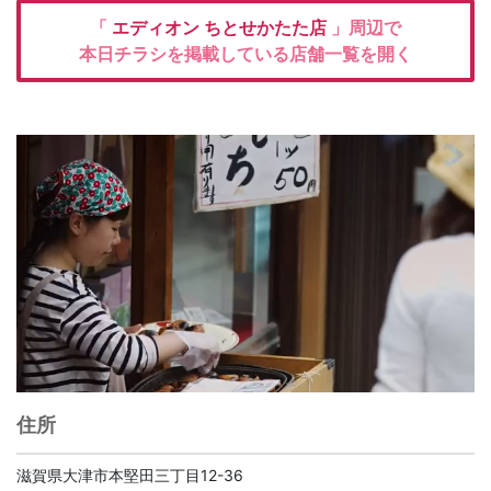
「
エディオン
ちとせかたた店
」周辺で
本日チラシを掲載している店舗一覧を開く
住所
滋賀県大津市本堅田三丁目12-36