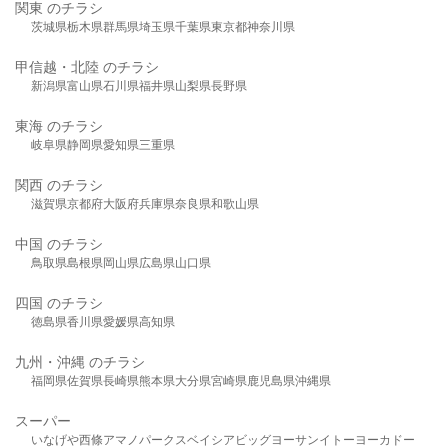
関東 のチラシ
茨城県
栃木県
群馬県
埼玉県
千葉県
東京都
神奈川県
甲信越・北陸 のチラシ
新潟県
富山県
石川県
福井県
山梨県
長野県
東海 のチラシ
岐阜県
静岡県
愛知県
三重県
関西 のチラシ
滋賀県
京都府
大阪府
兵庫県
奈良県
和歌山県
中国 のチラシ
鳥取県
島根県
岡山県
広島県
山口県
四国 のチラシ
徳島県
香川県
愛媛県
高知県
九州・沖縄 のチラシ
福岡県
佐賀県
長崎県
熊本県
大分県
宮崎県
鹿児島県
沖縄県
スーパー
いなげや
西條
アマノパークス
ベイシア
ビッグヨーサン
イトーヨーカドー