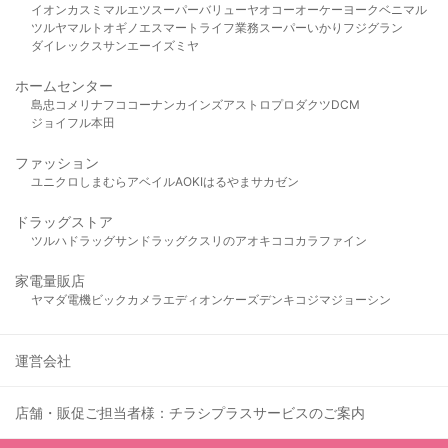
イオン
カスミ
マルエツ
スーパーバリュー
ヤオコー
オーケー
ヨークベニマル
ツルヤ
マルト
オギノ
エスマート
ライフ
業務スーパー
いかり
フジグラン
ダイレックス
サンエー
イズミヤ
ホームセンター
島忠
コメリ
ナフコ
コーナン
カインズ
アストロプロダクツ
DCM
ジョイフル本田
ファッション
ユニクロ
しまむら
アベイル
AOKI
はるやま
サカゼン
ドラッグストア
ツルハドラッグ
サンドラッグ
クスリのアオキ
ココカラファイン
家電量販店
ヤマダ電機
ビックカメラ
エディオン
ケーズデンキ
コジマ
ジョーシン
運営会社
店舗・販促ご担当者様：チラシプラスサービスのご案内