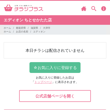
エディオン
ちとせかたた店
ホーム
都道府県
滋賀県
大津市
ホーム
お店の名前
エディオン
本日チラシは配信されていません
お気に入りに登録したお店は
「
トップページ
」に表示されます。
公式店舗ページを開く