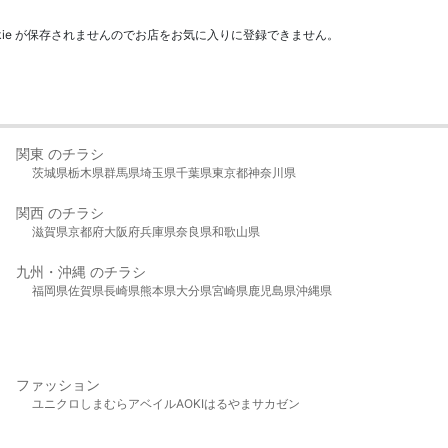
kie が保存されませんのでお店をお気に入りに登録できません。
関東 のチラシ
茨城県
栃木県
群馬県
埼玉県
千葉県
東京都
神奈川県
関西 のチラシ
滋賀県
京都府
大阪府
兵庫県
奈良県
和歌山県
九州・沖縄 のチラシ
福岡県
佐賀県
長崎県
熊本県
大分県
宮崎県
鹿児島県
沖縄県
ファッション
ユニクロ
しまむら
アベイル
AOKI
はるやま
サカゼン