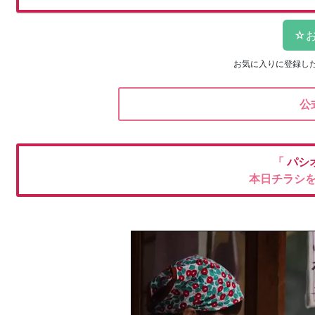
お気に入りに登録し
公
「
パシ
本日チラシ