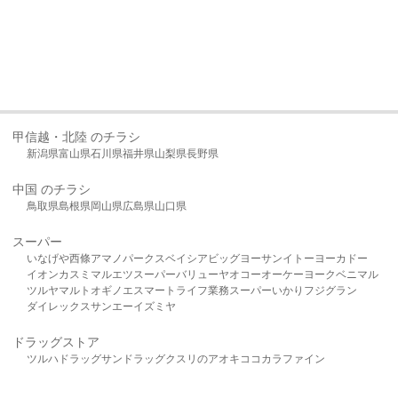
甲信越・北陸 のチラシ
新潟県
富山県
石川県
福井県
山梨県
長野県
中国 のチラシ
鳥取県
島根県
岡山県
広島県
山口県
スーパー
いなげや
西條
アマノパークス
ベイシア
ビッグヨーサン
イトーヨーカドー
イオン
カスミ
マルエツ
スーパーバリュー
ヤオコー
オーケー
ヨークベニマル
ツルヤ
マルト
オギノ
エスマート
ライフ
業務スーパー
いかり
フジグラン
ダイレックス
サンエー
イズミヤ
ドラッグストア
ツルハドラッグ
サンドラッグ
クスリのアオキ
ココカラファイン