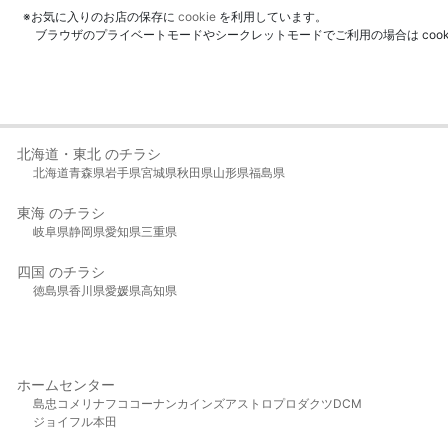
※お気に入りのお店の保存に
cookie
を利用しています。
ブラウザのプライベートモードやシークレットモードでご利用の場合は coo
北海道・東北 のチラシ
北海道
青森県
岩手県
宮城県
秋田県
山形県
福島県
東海 のチラシ
岐阜県
静岡県
愛知県
三重県
四国 のチラシ
徳島県
香川県
愛媛県
高知県
ホームセンター
島忠
コメリ
ナフコ
コーナン
カインズ
アストロプロダクツ
DCM
ジョイフル本田