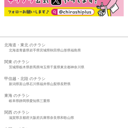
北海道・東北 のチラシ
北海道
青森県
岩手県
宮城県
秋田県
山形県
福島県
関東 のチラシ
茨城県
栃木県
群馬県
埼玉県
千葉県
東京都
神奈川県
甲信越・北陸 のチラシ
新潟県
富山県
石川県
福井県
山梨県
長野県
東海 のチラシ
岐阜県
静岡県
愛知県
三重県
関西 のチラシ
滋賀県
京都府
大阪府
兵庫県
奈良県
和歌山県