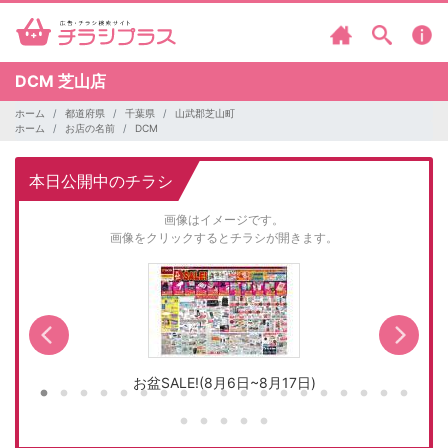
DCM
芝山店
ホーム
都道府県
千葉県
山武郡芝山町
ホーム
お店の名前
DCM
本日公開中のチラシ
画像はイメージです。
画像をクリックするとチラシが開きます。
お盆SALE!(8月6日~8月17日)