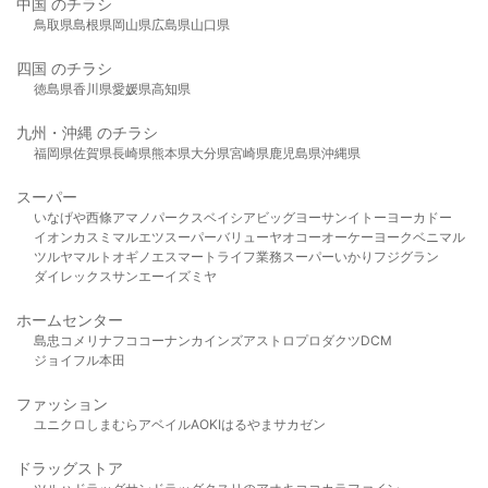
中国 のチラシ
鳥取県
島根県
岡山県
広島県
山口県
四国 のチラシ
徳島県
香川県
愛媛県
高知県
九州・沖縄 のチラシ
福岡県
佐賀県
長崎県
熊本県
大分県
宮崎県
鹿児島県
沖縄県
スーパー
いなげや
西條
アマノパークス
ベイシア
ビッグヨーサン
イトーヨーカドー
イオン
カスミ
マルエツ
スーパーバリュー
ヤオコー
オーケー
ヨークベニマル
ツルヤ
マルト
オギノ
エスマート
ライフ
業務スーパー
いかり
フジグラン
ダイレックス
サンエー
イズミヤ
ホームセンター
島忠
コメリ
ナフコ
コーナン
カインズ
アストロプロダクツ
DCM
ジョイフル本田
ファッション
ユニクロ
しまむら
アベイル
AOKI
はるやま
サカゼン
ドラッグストア