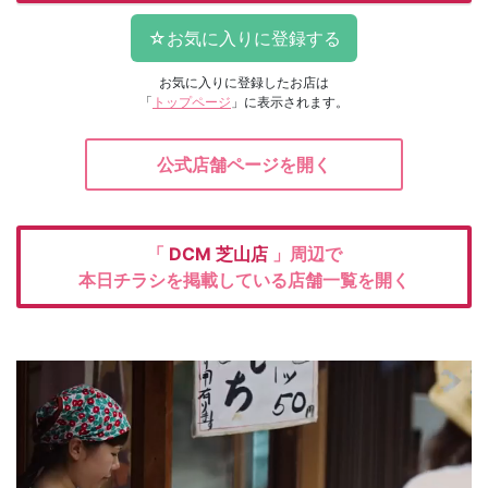
お気に入りに登録したお店は
「
トップページ
」に表示されます。
公式店舗ページを開く
「
DCM
芝山店
」周辺で
本日チラシを掲載している店舗一覧を開く