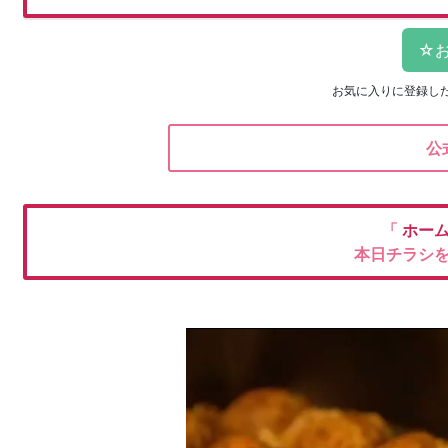
お気に入りに登録し
公
「
ホー
本日チラシ