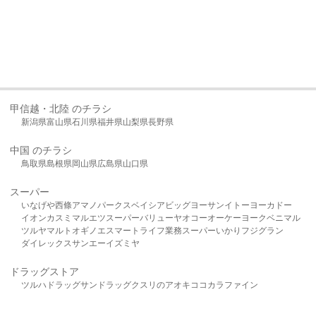
甲信越・北陸 のチラシ
新潟県
富山県
石川県
福井県
山梨県
長野県
中国 のチラシ
鳥取県
島根県
岡山県
広島県
山口県
スーパー
いなげや
西條
アマノパークス
ベイシア
ビッグヨーサン
イトーヨーカドー
イオン
カスミ
マルエツ
スーパーバリュー
ヤオコー
オーケー
ヨークベニマル
ツルヤ
マルト
オギノ
エスマート
ライフ
業務スーパー
いかり
フジグラン
ダイレックス
サンエー
イズミヤ
ドラッグストア
ツルハドラッグ
サンドラッグ
クスリのアオキ
ココカラファイン