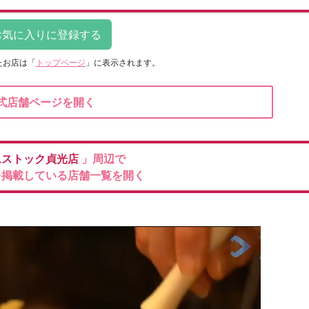
たお店は
「
トップページ
」に表示されます。
式店舗ページを開く
ムストック貞光店
」周辺で
を掲載している店舗一覧を開く