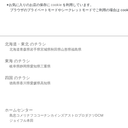
※お気に入りのお店の保存に
cookie
を利用しています。
ブラウザのプライベートモードやシークレットモードでご利用の場合は coo
北海道・東北 のチラシ
北海道
青森県
岩手県
宮城県
秋田県
山形県
福島県
東海 のチラシ
岐阜県
静岡県
愛知県
三重県
四国 のチラシ
徳島県
香川県
愛媛県
高知県
ホームセンター
島忠
コメリ
ナフコ
コーナン
カインズ
アストロプロダクツ
DCM
ジョイフル本田