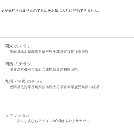
kie が保存されませんのでお店をお気に入りに登録できません。
関東 のチラシ
茨城県
栃木県
群馬県
埼玉県
千葉県
東京都
神奈川県
関西 のチラシ
滋賀県
京都府
大阪府
兵庫県
奈良県
和歌山県
九州・沖縄 のチラシ
福岡県
佐賀県
長崎県
熊本県
大分県
宮崎県
鹿児島県
沖縄県
ファッション
ユニクロ
しまむら
アベイル
AOKI
はるやま
サカゼン