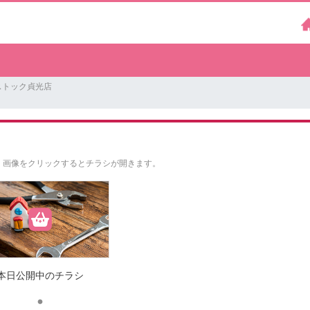
ストック貞光店
。
画像をクリックするとチラシが開きます。
本日公開中のチラシ