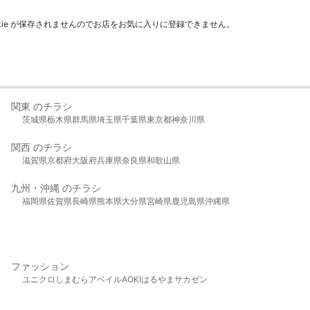
kie が保存されませんのでお店をお気に入りに登録できません。
関東 のチラシ
茨城県
栃木県
群馬県
埼玉県
千葉県
東京都
神奈川県
関西 のチラシ
滋賀県
京都府
大阪府
兵庫県
奈良県
和歌山県
九州・沖縄 のチラシ
福岡県
佐賀県
長崎県
熊本県
大分県
宮崎県
鹿児島県
沖縄県
ファッション
ユニクロ
しまむら
アベイル
AOKI
はるやま
サカゼン