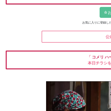
お気に入りに登録し
公
「
コメリ
ハ
本日チラシ