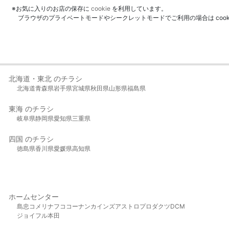
※お気に入りのお店の保存に
cookie
を利用しています。
ブラウザのプライベートモードやシークレットモードでご利用の場合は coo
北海道・東北 のチラシ
北海道
青森県
岩手県
宮城県
秋田県
山形県
福島県
東海 のチラシ
岐阜県
静岡県
愛知県
三重県
四国 のチラシ
徳島県
香川県
愛媛県
高知県
ホームセンター
島忠
コメリ
ナフコ
コーナン
カインズ
アストロプロダクツ
DCM
ジョイフル本田