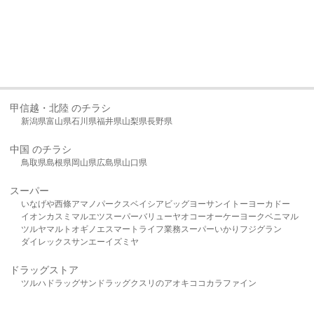
甲信越・北陸 のチラシ
新潟県
富山県
石川県
福井県
山梨県
長野県
中国 のチラシ
鳥取県
島根県
岡山県
広島県
山口県
スーパー
いなげや
西條
アマノパークス
ベイシア
ビッグヨーサン
イトーヨーカドー
イオン
カスミ
マルエツ
スーパーバリュー
ヤオコー
オーケー
ヨークベニマル
ツルヤ
マルト
オギノ
エスマート
ライフ
業務スーパー
いかり
フジグラン
ダイレックス
サンエー
イズミヤ
ドラッグストア
ツルハドラッグ
サンドラッグ
クスリのアオキ
ココカラファイン