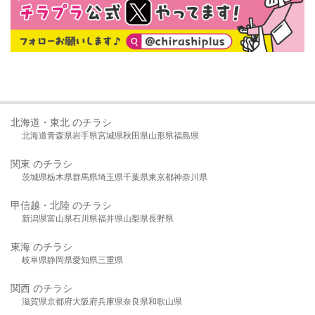
北海道・東北 のチラシ
北海道
青森県
岩手県
宮城県
秋田県
山形県
福島県
関東 のチラシ
茨城県
栃木県
群馬県
埼玉県
千葉県
東京都
神奈川県
甲信越・北陸 のチラシ
新潟県
富山県
石川県
福井県
山梨県
長野県
東海 のチラシ
岐阜県
静岡県
愛知県
三重県
関西 のチラシ
滋賀県
京都府
大阪府
兵庫県
奈良県
和歌山県