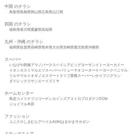
中国 のチラシ
鳥取県
島根県
岡山県
広島県
山口県
四国 のチラシ
徳島県
香川県
愛媛県
高知県
九州・沖縄 のチラシ
福岡県
佐賀県
長崎県
熊本県
大分県
宮崎県
鹿児島県
沖縄県
スーパー
いなげや
西條
アマノパークス
ベイシア
ビッグヨーサン
イトーヨーカドー
イオン
カスミ
マルエツ
スーパーバリュー
ヤオコー
オーケー
ヨークベニマル
ツルヤ
マルト
オギノ
エスマート
ライフ
業務スーパー
いかり
フジグラン
ダイレックス
サンエー
イズミヤ
ホームセンター
島忠
コメリ
ナフコ
コーナン
カインズ
アストロプロダクツ
DCM
ジョイフル本田
ファッション
ユニクロ
しまむら
アベイル
AOKI
はるやま
サカゼン
ドラッグストア