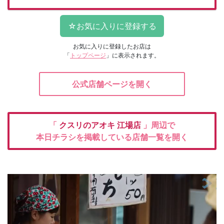
お気に入りに登録したお店は
「
トップページ
」に表示されます。
公式店舗ページを開く
「
クスリのアオキ
江場店
」周辺で
本日チラシを掲載している店舗一覧を開く