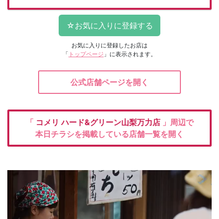
お気に入りに登録したお店は
「
トップページ
」に表示されます。
公式店舗ページを開く
「
コメリ
ハード&グリーン山梨万力店
」周辺で
本日チラシを掲載している店舗一覧を開く