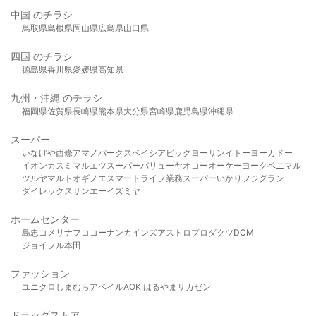
中国 のチラシ
鳥取県
島根県
岡山県
広島県
山口県
四国 のチラシ
徳島県
香川県
愛媛県
高知県
九州・沖縄 のチラシ
福岡県
佐賀県
長崎県
熊本県
大分県
宮崎県
鹿児島県
沖縄県
スーパー
いなげや
西條
アマノパークス
ベイシア
ビッグヨーサン
イトーヨーカドー
イオン
カスミ
マルエツ
スーパーバリュー
ヤオコー
オーケー
ヨークベニマル
ツルヤ
マルト
オギノ
エスマート
ライフ
業務スーパー
いかり
フジグラン
ダイレックス
サンエー
イズミヤ
ホームセンター
島忠
コメリ
ナフコ
コーナン
カインズ
アストロプロダクツ
DCM
ジョイフル本田
ファッション
ユニクロ
しまむら
アベイル
AOKI
はるやま
サカゼン
ドラッグストア