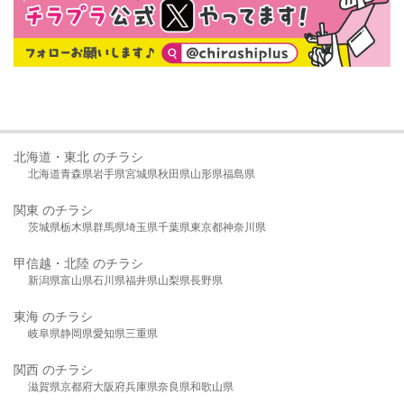
北海道・東北 のチラシ
北海道
青森県
岩手県
宮城県
秋田県
山形県
福島県
関東 のチラシ
茨城県
栃木県
群馬県
埼玉県
千葉県
東京都
神奈川県
甲信越・北陸 のチラシ
新潟県
富山県
石川県
福井県
山梨県
長野県
東海 のチラシ
岐阜県
静岡県
愛知県
三重県
関西 のチラシ
滋賀県
京都府
大阪府
兵庫県
奈良県
和歌山県