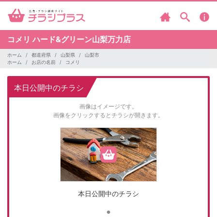
コメリ
ハード&グリーン山梨万力店
ホーム
都道府県
山梨県
山梨市
ホーム
お店の名前
コメリ
本日公開中のチラシ
画像はイメージです。
画像をクリックするとチラシが開きます。
本日公開中のチラシ