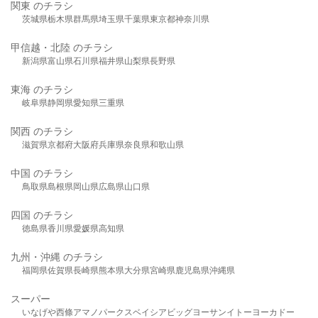
関東 のチラシ
茨城県
栃木県
群馬県
埼玉県
千葉県
東京都
神奈川県
甲信越・北陸 のチラシ
新潟県
富山県
石川県
福井県
山梨県
長野県
東海 のチラシ
岐阜県
静岡県
愛知県
三重県
関西 のチラシ
滋賀県
京都府
大阪府
兵庫県
奈良県
和歌山県
中国 のチラシ
鳥取県
島根県
岡山県
広島県
山口県
四国 のチラシ
徳島県
香川県
愛媛県
高知県
九州・沖縄 のチラシ
福岡県
佐賀県
長崎県
熊本県
大分県
宮崎県
鹿児島県
沖縄県
スーパー
いなげや
西條
アマノパークス
ベイシア
ビッグヨーサン
イトーヨーカドー