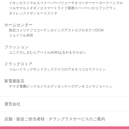
イオン
カスミ
マルエツ
スーパーバリュー
ヤオコー
オーケー
ヨークベニマル
ツルヤ
マルト
オギノ
エスマート
ライフ
業務スーパー
いかり
フジグラン
ダイレックス
サンエー
イズミヤ
ホームセンター
島忠
コメリ
ナフコ
コーナン
カインズ
アストロプロダクツ
DCM
ジョイフル本田
ファッション
ユニクロ
しまむら
アベイル
AOKI
はるやま
サカゼン
ドラッグストア
ツルハドラッグ
サンドラッグ
クスリのアオキ
ココカラファイン
家電量販店
ヤマダ電機
ビックカメラ
エディオン
ケーズデンキ
コジマ
ジョーシン
運営会社
店舗・販促ご担当者様：チラシプラスサービスのご案内