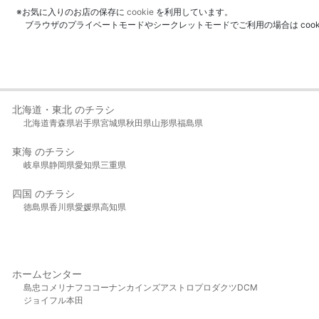
※お気に入りのお店の保存に
cookie
を利用しています。
ブラウザのプライベートモードやシークレットモードでご利用の場合は coo
北海道・東北 のチラシ
北海道
青森県
岩手県
宮城県
秋田県
山形県
福島県
東海 のチラシ
岐阜県
静岡県
愛知県
三重県
四国 のチラシ
徳島県
香川県
愛媛県
高知県
ホームセンター
島忠
コメリ
ナフコ
コーナン
カインズ
アストロプロダクツ
DCM
ジョイフル本田