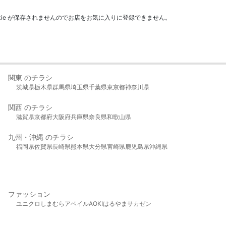
kie が保存されませんのでお店をお気に入りに登録できません。
関東 のチラシ
茨城県
栃木県
群馬県
埼玉県
千葉県
東京都
神奈川県
関西 のチラシ
滋賀県
京都府
大阪府
兵庫県
奈良県
和歌山県
九州・沖縄 のチラシ
福岡県
佐賀県
長崎県
熊本県
大分県
宮崎県
鹿児島県
沖縄県
ファッション
ユニクロ
しまむら
アベイル
AOKI
はるやま
サカゼン