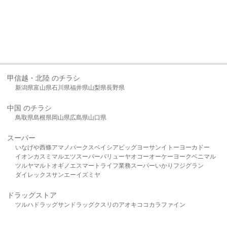
甲信越・北陸 のチラシ
新潟県
富山県
石川県
福井県
山梨県
長野県
中国 のチラシ
鳥取県
島根県
岡山県
広島県
山口県
スーパー
いなげや
西條
アマノパークス
ベイシア
ビッグヨーサン
イトーヨーカドー
イオン
カスミ
マルエツ
スーパーバリュー
ヤオコー
オーケー
ヨークベニマル
ツルヤ
マルト
オギノ
エスマート
ライフ
業務スーパー
いかり
フジグラン
ダイレックス
サンエー
イズミヤ
ドラッグストア
ツルハドラッグ
サンドラッグ
クスリのアオキ
ココカラファイン