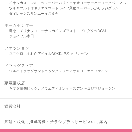
イオン
カスミ
マルエツ
スーパーバリュー
ヤオコー
オーケー
ヨークベニマル
ツルヤ
マルト
オギノ
エスマート
ライフ
業務スーパー
いかり
フジグラン
ダイレックス
サンエー
イズミヤ
ホームセンター
島忠
コメリ
ナフコ
コーナン
カインズ
アストロプロダクツ
DCM
ジョイフル本田
ファッション
ユニクロ
しまむら
アベイル
AOKI
はるやま
サカゼン
ドラッグストア
ツルハドラッグ
サンドラッグ
クスリのアオキ
ココカラファイン
家電量販店
ヤマダ電機
ビックカメラ
エディオン
ケーズデンキ
コジマ
ジョーシン
運営会社
店舗・販促ご担当者様：チラシプラスサービスのご案内