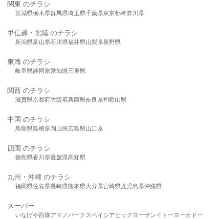
関東 のチラシ
茨城県
栃木県
群馬県
埼玉県
千葉県
東京都
神奈川県
甲信越・北陸 のチラシ
新潟県
富山県
石川県
福井県
山梨県
長野県
東海 のチラシ
岐阜県
静岡県
愛知県
三重県
関西 のチラシ
滋賀県
京都府
大阪府
兵庫県
奈良県
和歌山県
中国 のチラシ
鳥取県
島根県
岡山県
広島県
山口県
四国 のチラシ
徳島県
香川県
愛媛県
高知県
九州・沖縄 のチラシ
福岡県
佐賀県
長崎県
熊本県
大分県
宮崎県
鹿児島県
沖縄県
スーパー
いなげや
西條
アマノパークス
ベイシア
ビッグヨーサン
イトーヨーカドー