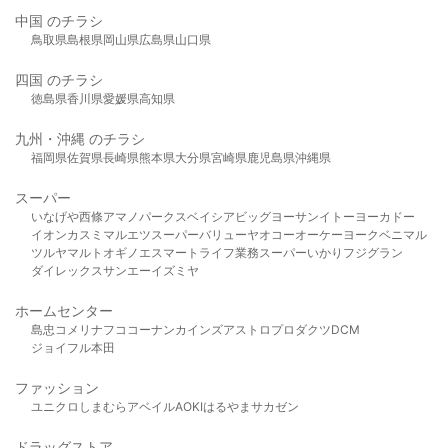
中国 のチラシ
鳥取県
島根県
岡山県
広島県
山口県
四国 のチラシ
徳島県
香川県
愛媛県
高知県
九州・沖縄 のチラシ
福岡県
佐賀県
長崎県
熊本県
大分県
宮崎県
鹿児島県
沖縄県
スーパー
いなげや
西條
アマノパークス
ベイシア
ビッグヨーサン
イトーヨーカドー
イオン
カスミ
マルエツ
スーパーバリュー
ヤオコー
オーケー
ヨークベニマル
ツルヤ
マルト
オギノ
エスマート
ライフ
業務スーパー
いかり
フジグラン
ダイレックス
サンエー
イズミヤ
ホームセンター
島忠
コメリ
ナフコ
コーナン
カインズ
アストロプロダクツ
DCM
ジョイフル本田
ファッション
ユニクロ
しまむら
アベイル
AOKI
はるやま
サカゼン
ドラッグストア