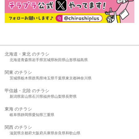
北海道・東北 のチラシ
北海道
青森県
岩手県
宮城県
秋田県
山形県
福島県
関東 のチラシ
茨城県
栃木県
群馬県
埼玉県
千葉県
東京都
神奈川県
甲信越・北陸 のチラシ
新潟県
富山県
石川県
福井県
山梨県
長野県
東海 のチラシ
岐阜県
静岡県
愛知県
三重県
関西 のチラシ
滋賀県
京都府
大阪府
兵庫県
奈良県
和歌山県