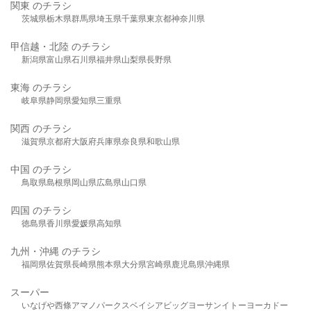
関東 のチラシ
茨城県
栃木県
群馬県
埼玉県
千葉県
東京都
神奈川県
甲信越・北陸 のチラシ
新潟県
富山県
石川県
福井県
山梨県
長野県
東海 のチラシ
岐阜県
静岡県
愛知県
三重県
関西 のチラシ
滋賀県
京都府
大阪府
兵庫県
奈良県
和歌山県
中国 のチラシ
鳥取県
島根県
岡山県
広島県
山口県
四国 のチラシ
徳島県
香川県
愛媛県
高知県
九州・沖縄 のチラシ
福岡県
佐賀県
長崎県
熊本県
大分県
宮崎県
鹿児島県
沖縄県
スーパー
いなげや
西條
アマノパークス
ベイシア
ビッグヨーサン
イトーヨーカドー