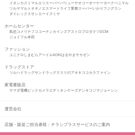
イオン
カスミ
マルエツ
スーパーバリュー
ヤオコー
オーケー
ヨークベニマル
ツルヤ
マルト
オギノ
エスマート
ライフ
業務スーパー
いかり
フジグラン
ダイレックス
サンエー
イズミヤ
ホームセンター
島忠
コメリ
ナフコ
コーナン
カインズ
アストロプロダクツ
DCM
ジョイフル本田
ファッション
ユニクロ
しまむら
アベイル
AOKI
はるやま
サカゼン
ドラッグストア
ツルハドラッグ
サンドラッグ
クスリのアオキ
ココカラファイン
家電量販店
ヤマダ電機
ビックカメラ
エディオン
ケーズデンキ
コジマ
ジョーシン
運営会社
店舗・販促ご担当者様：チラシプラスサービスのご案内