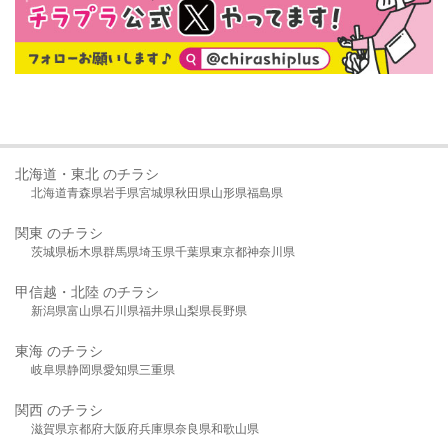
北海道・東北 のチラシ
北海道
青森県
岩手県
宮城県
秋田県
山形県
福島県
関東 のチラシ
茨城県
栃木県
群馬県
埼玉県
千葉県
東京都
神奈川県
甲信越・北陸 のチラシ
新潟県
富山県
石川県
福井県
山梨県
長野県
東海 のチラシ
岐阜県
静岡県
愛知県
三重県
関西 のチラシ
滋賀県
京都府
大阪府
兵庫県
奈良県
和歌山県