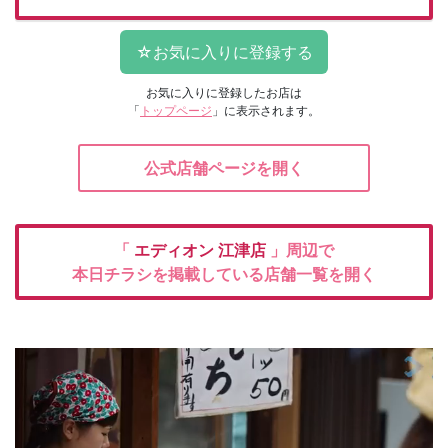
お気に入りに登録したお店は
「
トップページ
」に表示されます。
公式店舗ページを開く
「
エディオン
江津店
」周辺で
本日チラシを掲載している店舗一覧を開く