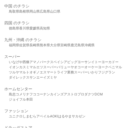
中国 のチラシ
鳥取県
島根県
岡山県
広島県
山口県
四国 のチラシ
徳島県
香川県
愛媛県
高知県
九州・沖縄 のチラシ
福岡県
佐賀県
長崎県
熊本県
大分県
宮崎県
鹿児島県
沖縄県
スーパー
いなげや
西條
アマノパークス
ベイシア
ビッグヨーサン
イトーヨーカドー
イオン
カスミ
マルエツ
スーパーバリュー
ヤオコー
オーケー
ヨークベニマル
ツルヤ
マルト
オギノ
エスマート
ライフ
業務スーパー
いかり
フジグラン
ダイレックス
サンエー
イズミヤ
ホームセンター
島忠
コメリ
ナフコ
コーナン
カインズ
アストロプロダクツ
DCM
ジョイフル本田
ファッション
ユニクロ
しまむら
アベイル
AOKI
はるやま
サカゼン
ドラッグストア