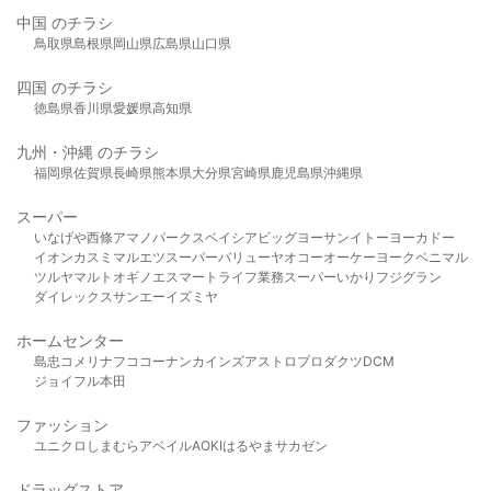
中国 のチラシ
鳥取県
島根県
岡山県
広島県
山口県
四国 のチラシ
徳島県
香川県
愛媛県
高知県
九州・沖縄 のチラシ
福岡県
佐賀県
長崎県
熊本県
大分県
宮崎県
鹿児島県
沖縄県
スーパー
いなげや
西條
アマノパークス
ベイシア
ビッグヨーサン
イトーヨーカドー
イオン
カスミ
マルエツ
スーパーバリュー
ヤオコー
オーケー
ヨークベニマル
ツルヤ
マルト
オギノ
エスマート
ライフ
業務スーパー
いかり
フジグラン
ダイレックス
サンエー
イズミヤ
ホームセンター
島忠
コメリ
ナフコ
コーナン
カインズ
アストロプロダクツ
DCM
ジョイフル本田
ファッション
ユニクロ
しまむら
アベイル
AOKI
はるやま
サカゼン
ドラッグストア