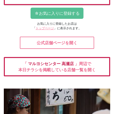
お気に入りに登録したお店は
「
トップページ
」に表示されます。
公式店舗ページを開く
「
マルヨシセンター
高瀬店
」周辺で
本日チラシを掲載している店舗一覧を開く