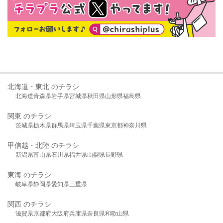
北海道・東北 のチラシ
北海道
青森県
岩手県
宮城県
秋田県
山形県
福島県
関東 のチラシ
茨城県
栃木県
群馬県
埼玉県
千葉県
東京都
神奈川県
甲信越・北陸 のチラシ
新潟県
富山県
石川県
福井県
山梨県
長野県
東海 のチラシ
岐阜県
静岡県
愛知県
三重県
関西 のチラシ
滋賀県
京都府
大阪府
兵庫県
奈良県
和歌山県