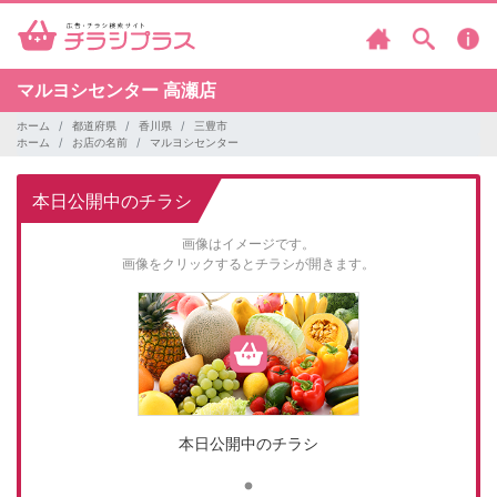
マルヨシセンター
高瀬店
ホーム
都道府県
香川県
三豊市
ホーム
お店の名前
マルヨシセンター
本日公開中のチラシ
画像はイメージです。
画像をクリックするとチラシが開きます。
本日公開中のチラシ