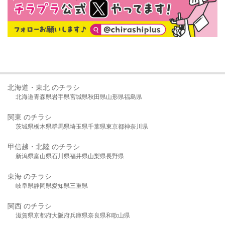
北海道・東北 のチラシ
北海道
青森県
岩手県
宮城県
秋田県
山形県
福島県
関東 のチラシ
茨城県
栃木県
群馬県
埼玉県
千葉県
東京都
神奈川県
甲信越・北陸 のチラシ
新潟県
富山県
石川県
福井県
山梨県
長野県
東海 のチラシ
岐阜県
静岡県
愛知県
三重県
関西 のチラシ
滋賀県
京都府
大阪府
兵庫県
奈良県
和歌山県