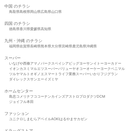
中国 のチラシ
鳥取県
島根県
岡山県
広島県
山口県
四国 のチラシ
徳島県
香川県
愛媛県
高知県
九州・沖縄 のチラシ
福岡県
佐賀県
長崎県
熊本県
大分県
宮崎県
鹿児島県
沖縄県
スーパー
いなげや
西條
アマノパークス
ベイシア
ビッグヨーサン
イトーヨーカドー
イオン
カスミ
マルエツ
スーパーバリュー
ヤオコー
オーケー
ヨークベニマル
ツルヤ
マルト
オギノ
エスマート
ライフ
業務スーパー
いかり
フジグラン
ダイレックス
サンエー
イズミヤ
ホームセンター
島忠
コメリ
ナフコ
コーナン
カインズ
アストロプロダクツ
DCM
ジョイフル本田
ファッション
ユニクロ
しまむら
アベイル
AOKI
はるやま
サカゼン
ドラッグストア