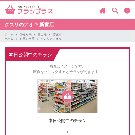
クスリのアオキ
新富店
ホーム
都道府県
富山県
砺波市
ホーム
お店の名前
クスリのアオキ
本日公開中のチラシ
画像はイメージです。
画像をクリックするとチラシが開きます。
本日公開中のチラシ