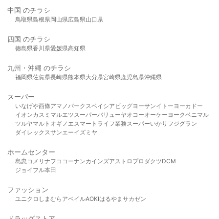
中国 のチラシ
鳥取県
島根県
岡山県
広島県
山口県
四国 のチラシ
徳島県
香川県
愛媛県
高知県
九州・沖縄 のチラシ
福岡県
佐賀県
長崎県
熊本県
大分県
宮崎県
鹿児島県
沖縄県
スーパー
いなげや
西條
アマノパークス
ベイシア
ビッグヨーサン
イトーヨーカドー
イオン
カスミ
マルエツ
スーパーバリュー
ヤオコー
オーケー
ヨークベニマル
ツルヤ
マルト
オギノ
エスマート
ライフ
業務スーパー
いかり
フジグラン
ダイレックス
サンエー
イズミヤ
ホームセンター
島忠
コメリ
ナフコ
コーナン
カインズ
アストロプロダクツ
DCM
ジョイフル本田
ファッション
ユニクロ
しまむら
アベイル
AOKI
はるやま
サカゼン
ドラッグストア