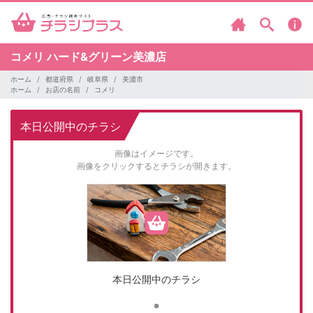
コメリ
ハード&グリーン美濃店
ホーム
都道府県
岐阜県
美濃市
ホーム
お店の名前
コメリ
本日公開中のチラシ
画像はイメージです。
画像をクリックするとチラシが開きます。
本日公開中のチラシ