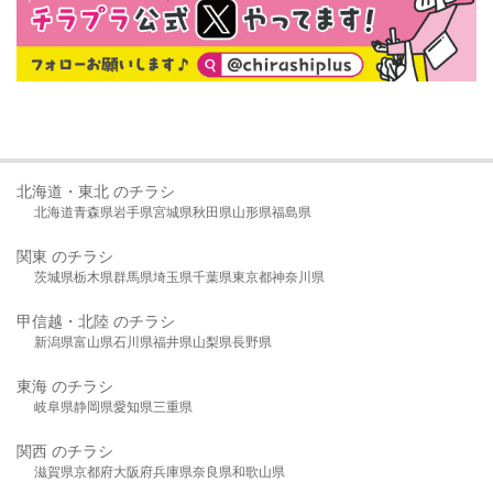
北海道・東北 のチラシ
北海道
青森県
岩手県
宮城県
秋田県
山形県
福島県
関東 のチラシ
茨城県
栃木県
群馬県
埼玉県
千葉県
東京都
神奈川県
甲信越・北陸 のチラシ
新潟県
富山県
石川県
福井県
山梨県
長野県
東海 のチラシ
岐阜県
静岡県
愛知県
三重県
関西 のチラシ
滋賀県
京都府
大阪府
兵庫県
奈良県
和歌山県