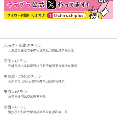
北海道・東北 のチラシ
北海道
青森県
岩手県
宮城県
秋田県
山形県
福島県
関東 のチラシ
茨城県
栃木県
群馬県
埼玉県
千葉県
東京都
神奈川県
甲信越・北陸 のチラシ
新潟県
富山県
石川県
福井県
山梨県
長野県
東海 のチラシ
岐阜県
静岡県
愛知県
三重県
関西 のチラシ
滋賀県
京都府
大阪府
兵庫県
奈良県
和歌山県