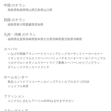
中国 のチラシ
鳥取県
島根県
岡山県
広島県
山口県
四国 のチラシ
徳島県
香川県
愛媛県
高知県
九州・沖縄 のチラシ
福岡県
佐賀県
長崎県
熊本県
大分県
宮崎県
鹿児島県
沖縄県
スーパー
いなげや
西條
アマノパークス
ベイシア
ビッグヨーサン
イトーヨーカドー
イオン
カスミ
マルエツ
スーパーバリュー
ヤオコー
オーケー
ヨークベニマル
ツルヤ
マルト
オギノ
エスマート
ライフ
業務スーパー
いかり
フジグラン
ダイレックス
サンエー
イズミヤ
ホームセンター
島忠
コメリ
ナフコ
コーナン
カインズ
アストロプロダクツ
DCM
ジョイフル本田
ファッション
ユニクロ
しまむら
アベイル
AOKI
はるやま
サカゼン
ドラッグストア