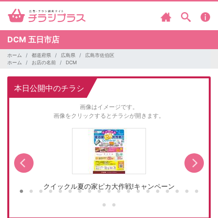
DCM
五日市店
ホーム
都道府県
広島県
広島市佐伯区
ホーム
お店の名前
DCM
本日公開中のチラシ
画像はイメージです。
画像をクリックするとチラシが開きます。
クイックル夏の家ピカ大作戦!キャンペーン