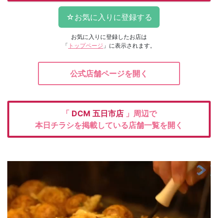
お気に入りに登録したお店は
「
トップページ
」に表示されます。
公式店舗ページを開く
「
DCM
五日市店
」周辺で
本日チラシを掲載している店舗一覧を開く