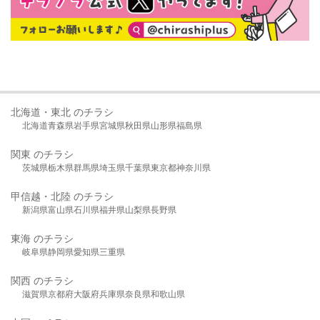
北海道・東北 のチラシ
北海道
青森県
岩手県
宮城県
秋田県
山形県
福島県
関東 のチラシ
茨城県
栃木県
群馬県
埼玉県
千葉県
東京都
神奈川県
甲信越・北陸 のチラシ
新潟県
富山県
石川県
福井県
山梨県
長野県
東海 のチラシ
岐阜県
静岡県
愛知県
三重県
関西 のチラシ
滋賀県
京都府
大阪府
兵庫県
奈良県
和歌山県