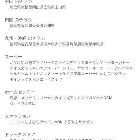
中国 のチラシ
鳥取県
島根県
岡山県
広島県
山口県
四国 のチラシ
徳島県
香川県
愛媛県
高知県
九州・沖縄 のチラシ
福岡県
佐賀県
長崎県
熊本県
大分県
宮崎県
鹿児島県
沖縄県
スーパー
いなげや
西條
アマノパークス
ベイシア
ビッグヨーサン
イトーヨーカドー
イオン
カスミ
マルエツ
スーパーバリュー
ヤオコー
オーケー
ヨークベニマル
ツルヤ
マルト
オギノ
エスマート
ライフ
業務スーパー
いかり
フジグラン
ダイレックス
サンエー
イズミヤ
ホームセンター
島忠
コメリ
ナフコ
コーナン
カインズ
アストロプロダクツ
DCM
ジョイフル本田
ファッション
ユニクロ
しまむら
アベイル
AOKI
はるやま
サカゼン
ドラッグストア