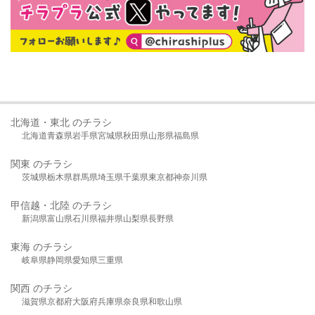
北海道・東北 のチラシ
北海道
青森県
岩手県
宮城県
秋田県
山形県
福島県
関東 のチラシ
茨城県
栃木県
群馬県
埼玉県
千葉県
東京都
神奈川県
甲信越・北陸 のチラシ
新潟県
富山県
石川県
福井県
山梨県
長野県
東海 のチラシ
岐阜県
静岡県
愛知県
三重県
関西 のチラシ
滋賀県
京都府
大阪府
兵庫県
奈良県
和歌山県