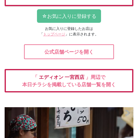
お気に入りに登録したお店は
「
トップページ
」に表示されます。
公式店舗ページを開く
「
エディオン
一宮西店
」周辺で
本日チラシを掲載している店舗一覧を開く