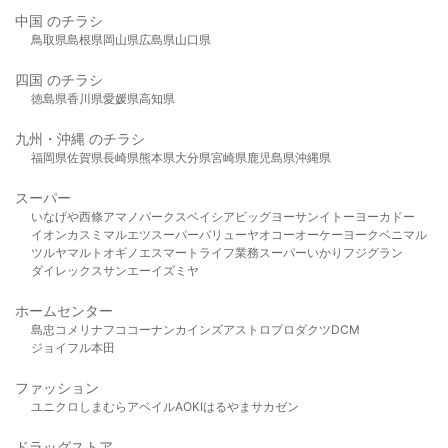
中国 のチラシ
鳥取県
島根県
岡山県
広島県
山口県
四国 のチラシ
徳島県
香川県
愛媛県
高知県
九州・沖縄 のチラシ
福岡県
佐賀県
長崎県
熊本県
大分県
宮崎県
鹿児島県
沖縄県
スーパー
いなげや
西條
アマノパークス
ベイシア
ビッグヨーサン
イトーヨーカドー
イオン
カスミ
マルエツ
スーパーバリュー
ヤオコー
オーケー
ヨークベニマル
ツルヤ
マルト
オギノ
エスマート
ライフ
業務スーパー
いかり
フジグラン
ダイレックス
サンエー
イズミヤ
ホームセンター
島忠
コメリ
ナフコ
コーナン
カインズ
アストロプロダクツ
DCM
ジョイフル本田
ファッション
ユニクロ
しまむら
アベイル
AOKI
はるやま
サカゼン
ドラッグストア