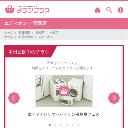
エディオン
一宮西店
ホーム
都道府県
愛知県
一宮市
ホーム
お店の名前
エディオン
本日公開中のチラシ
画像はイメージです。
画像をクリックするとチラシが開きます。
エディオンサマーバーゲン決算夏フェス!