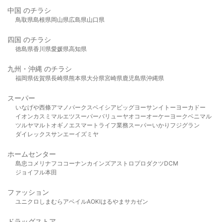
中国 のチラシ
鳥取県
島根県
岡山県
広島県
山口県
四国 のチラシ
徳島県
香川県
愛媛県
高知県
九州・沖縄 のチラシ
福岡県
佐賀県
長崎県
熊本県
大分県
宮崎県
鹿児島県
沖縄県
スーパー
いなげや
西條
アマノパークス
ベイシア
ビッグヨーサン
イトーヨーカドー
イオン
カスミ
マルエツ
スーパーバリュー
ヤオコー
オーケー
ヨークベニマル
ツルヤ
マルト
オギノ
エスマート
ライフ
業務スーパー
いかり
フジグラン
ダイレックス
サンエー
イズミヤ
ホームセンター
島忠
コメリ
ナフコ
コーナン
カインズ
アストロプロダクツ
DCM
ジョイフル本田
ファッション
ユニクロ
しまむら
アベイル
AOKI
はるやま
サカゼン
ドラッグストア