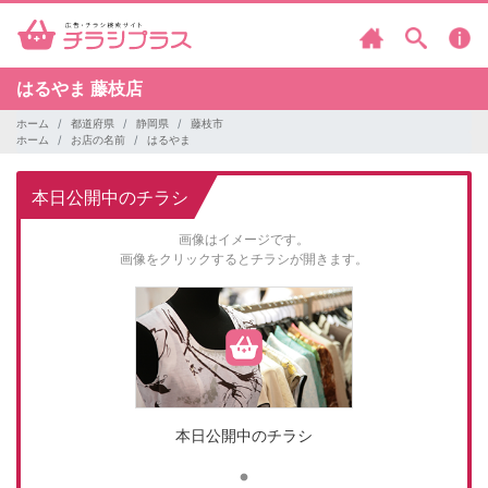
はるやま
藤枝店
ホーム
都道府県
静岡県
藤枝市
ホーム
お店の名前
はるやま
本日公開中のチラシ
画像はイメージです。
画像をクリックするとチラシが開きます。
本日公開中のチラシ