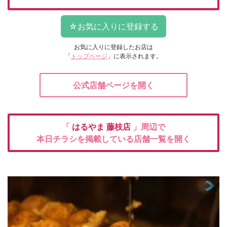
お気に入りに登録したお店は
「
トップページ
」に表示されます。
公式店舗ページを開く
「
はるやま
藤枝店
」周辺で
本日チラシを掲載している店舗一覧を開く