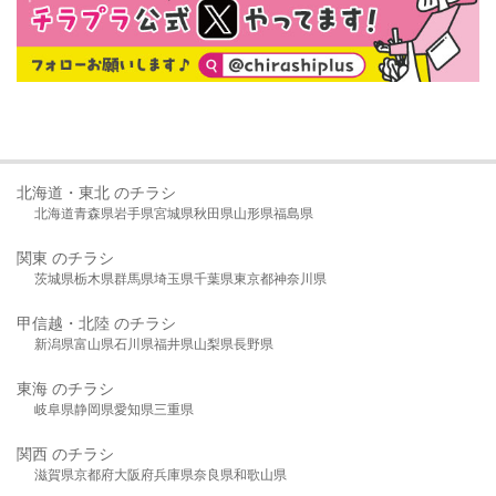
北海道・東北 のチラシ
北海道
青森県
岩手県
宮城県
秋田県
山形県
福島県
関東 のチラシ
茨城県
栃木県
群馬県
埼玉県
千葉県
東京都
神奈川県
甲信越・北陸 のチラシ
新潟県
富山県
石川県
福井県
山梨県
長野県
東海 のチラシ
岐阜県
静岡県
愛知県
三重県
関西 のチラシ
滋賀県
京都府
大阪府
兵庫県
奈良県
和歌山県