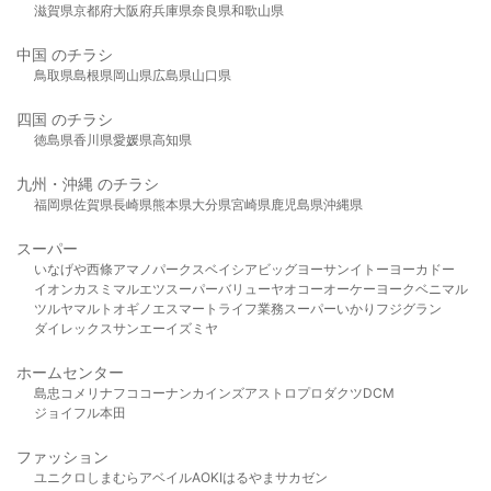
滋賀県
京都府
大阪府
兵庫県
奈良県
和歌山県
中国 のチラシ
鳥取県
島根県
岡山県
広島県
山口県
四国 のチラシ
徳島県
香川県
愛媛県
高知県
九州・沖縄 のチラシ
福岡県
佐賀県
長崎県
熊本県
大分県
宮崎県
鹿児島県
沖縄県
スーパー
いなげや
西條
アマノパークス
ベイシア
ビッグヨーサン
イトーヨーカドー
イオン
カスミ
マルエツ
スーパーバリュー
ヤオコー
オーケー
ヨークベニマル
ツルヤ
マルト
オギノ
エスマート
ライフ
業務スーパー
いかり
フジグラン
ダイレックス
サンエー
イズミヤ
ホームセンター
島忠
コメリ
ナフコ
コーナン
カインズ
アストロプロダクツ
DCM
ジョイフル本田
ファッション
ユニクロ
しまむら
アベイル
AOKI
はるやま
サカゼン