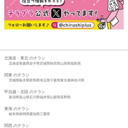
北海道・東北 のチラシ
北海道
青森県
岩手県
宮城県
秋田県
山形県
福島県
関東 のチラシ
茨城県
栃木県
群馬県
埼玉県
千葉県
東京都
神奈川県
甲信越・北陸 のチラシ
新潟県
富山県
石川県
福井県
山梨県
長野県
東海 のチラシ
岐阜県
静岡県
愛知県
三重県
関西 のチラシ