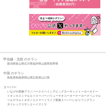
甲信越・北陸 のチラシ
新潟県
富山県
石川県
福井県
山梨県
長野県
中国 のチラシ
鳥取県
島根県
岡山県
広島県
山口県
スーパー
いなげや
西條
アマノパークス
ベイシア
ビッグヨーサン
イトーヨーカドー
イオン
カスミ
マルエツ
スーパーバリュー
ヤオコー
オーケー
ヨークベニマル
ツルヤ
マルト
オギノ
エスマート
ライフ
業務スーパー
いかり
フジグラン
ダイレックス
サンエー
イズミヤ