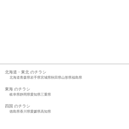
北海道・東北 のチラシ
北海道
青森県
岩手県
宮城県
秋田県
山形県
福島県
東海 のチラシ
岐阜県
静岡県
愛知県
三重県
四国 のチラシ
徳島県
香川県
愛媛県
高知県