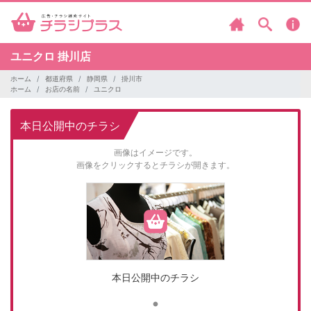
ユニクロ
掛川店
ホーム
都道府県
静岡県
掛川市
ホーム
お店の名前
ユニクロ
本日公開中のチラシ
画像はイメージです。
画像をクリックするとチラシが開きます。
本日公開中のチラシ