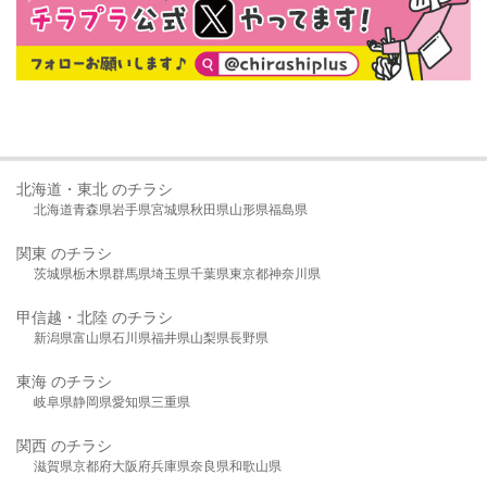
北海道・東北 のチラシ
北海道
青森県
岩手県
宮城県
秋田県
山形県
福島県
関東 のチラシ
茨城県
栃木県
群馬県
埼玉県
千葉県
東京都
神奈川県
甲信越・北陸 のチラシ
新潟県
富山県
石川県
福井県
山梨県
長野県
東海 のチラシ
岐阜県
静岡県
愛知県
三重県
関西 のチラシ
滋賀県
京都府
大阪府
兵庫県
奈良県
和歌山県