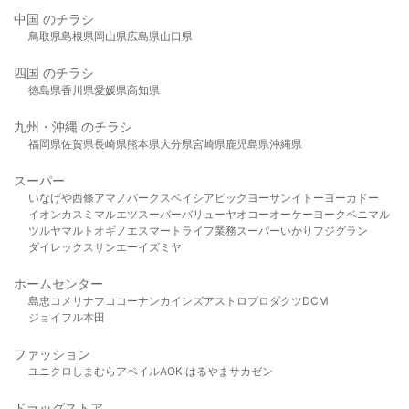
中国 のチラシ
鳥取県
島根県
岡山県
広島県
山口県
四国 のチラシ
徳島県
香川県
愛媛県
高知県
九州・沖縄 のチラシ
福岡県
佐賀県
長崎県
熊本県
大分県
宮崎県
鹿児島県
沖縄県
スーパー
いなげや
西條
アマノパークス
ベイシア
ビッグヨーサン
イトーヨーカドー
イオン
カスミ
マルエツ
スーパーバリュー
ヤオコー
オーケー
ヨークベニマル
ツルヤ
マルト
オギノ
エスマート
ライフ
業務スーパー
いかり
フジグラン
ダイレックス
サンエー
イズミヤ
ホームセンター
島忠
コメリ
ナフコ
コーナン
カインズ
アストロプロダクツ
DCM
ジョイフル本田
ファッション
ユニクロ
しまむら
アベイル
AOKI
はるやま
サカゼン
ドラッグストア