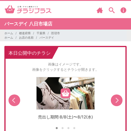
バースデイ
八日市場店
ホーム
都道府県
千葉県
匝瑳市
ホーム
お店の名前
バースデイ
本日公開中のチラシ
画像はイメージです。
画像をクリックするとチラシが開きます。
売出し期間:8/8(土)〜8/12(水)