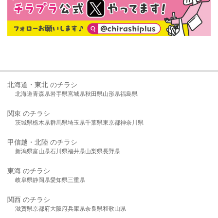
北海道・東北 のチラシ
北海道
青森県
岩手県
宮城県
秋田県
山形県
福島県
関東 のチラシ
茨城県
栃木県
群馬県
埼玉県
千葉県
東京都
神奈川県
甲信越・北陸 のチラシ
新潟県
富山県
石川県
福井県
山梨県
長野県
東海 のチラシ
岐阜県
静岡県
愛知県
三重県
関西 のチラシ
滋賀県
京都府
大阪府
兵庫県
奈良県
和歌山県