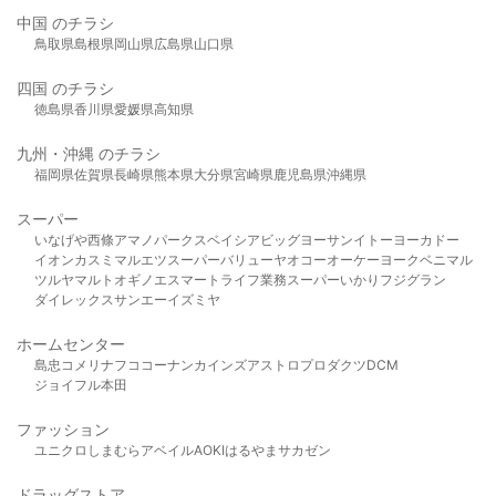
中国 のチラシ
鳥取県
島根県
岡山県
広島県
山口県
四国 のチラシ
徳島県
香川県
愛媛県
高知県
九州・沖縄 のチラシ
福岡県
佐賀県
長崎県
熊本県
大分県
宮崎県
鹿児島県
沖縄県
スーパー
いなげや
西條
アマノパークス
ベイシア
ビッグヨーサン
イトーヨーカドー
イオン
カスミ
マルエツ
スーパーバリュー
ヤオコー
オーケー
ヨークベニマル
ツルヤ
マルト
オギノ
エスマート
ライフ
業務スーパー
いかり
フジグラン
ダイレックス
サンエー
イズミヤ
ホームセンター
島忠
コメリ
ナフコ
コーナン
カインズ
アストロプロダクツ
DCM
ジョイフル本田
ファッション
ユニクロ
しまむら
アベイル
AOKI
はるやま
サカゼン
ドラッグストア