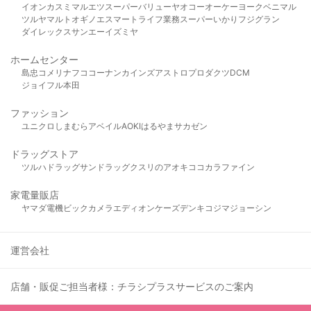
イオン
カスミ
マルエツ
スーパーバリュー
ヤオコー
オーケー
ヨークベニマル
ツルヤ
マルト
オギノ
エスマート
ライフ
業務スーパー
いかり
フジグラン
ダイレックス
サンエー
イズミヤ
ホームセンター
島忠
コメリ
ナフコ
コーナン
カインズ
アストロプロダクツ
DCM
ジョイフル本田
ファッション
ユニクロ
しまむら
アベイル
AOKI
はるやま
サカゼン
ドラッグストア
ツルハドラッグ
サンドラッグ
クスリのアオキ
ココカラファイン
家電量販店
ヤマダ電機
ビックカメラ
エディオン
ケーズデンキ
コジマ
ジョーシン
運営会社
店舗・販促ご担当者様：チラシプラスサービスのご案内