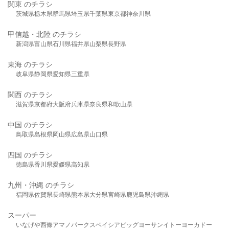
関東 のチラシ
茨城県
栃木県
群馬県
埼玉県
千葉県
東京都
神奈川県
甲信越・北陸 のチラシ
新潟県
富山県
石川県
福井県
山梨県
長野県
東海 のチラシ
岐阜県
静岡県
愛知県
三重県
関西 のチラシ
滋賀県
京都府
大阪府
兵庫県
奈良県
和歌山県
中国 のチラシ
鳥取県
島根県
岡山県
広島県
山口県
四国 のチラシ
徳島県
香川県
愛媛県
高知県
九州・沖縄 のチラシ
福岡県
佐賀県
長崎県
熊本県
大分県
宮崎県
鹿児島県
沖縄県
スーパー
いなげや
西條
アマノパークス
ベイシア
ビッグヨーサン
イトーヨーカドー