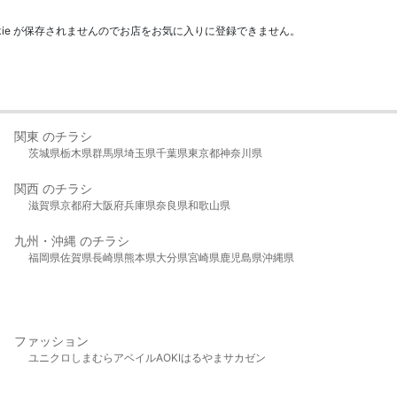
kie が保存されませんのでお店をお気に入りに登録できません。
関東 のチラシ
茨城県
栃木県
群馬県
埼玉県
千葉県
東京都
神奈川県
関西 のチラシ
滋賀県
京都府
大阪府
兵庫県
奈良県
和歌山県
九州・沖縄 のチラシ
福岡県
佐賀県
長崎県
熊本県
大分県
宮崎県
鹿児島県
沖縄県
ファッション
ユニクロ
しまむら
アベイル
AOKI
はるやま
サカゼン