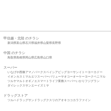
甲信越・北陸 のチラシ
新潟県
富山県
石川県
福井県
山梨県
長野県
中国 のチラシ
鳥取県
島根県
岡山県
広島県
山口県
スーパー
いなげや
西條
アマノパークス
ベイシア
ビッグヨーサン
イトーヨーカドー
イオン
カスミ
マルエツ
スーパーバリュー
ヤオコー
オーケー
ヨークベニマル
ツルヤ
マルト
オギノ
エスマート
ライフ
業務スーパー
いかり
フジグラン
ダイレックス
サンエー
イズミヤ
ドラッグストア
ツルハドラッグ
サンドラッグ
クスリのアオキ
ココカラファイン