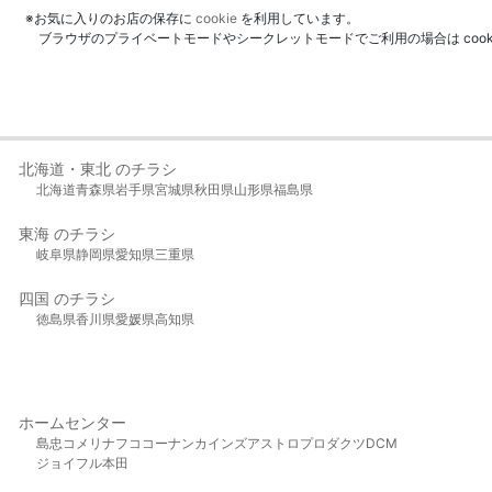
※お気に入りのお店の保存に
cookie
を利用しています。
ブラウザのプライベートモードやシークレットモードでご利用の場合は coo
北海道・東北 のチラシ
北海道
青森県
岩手県
宮城県
秋田県
山形県
福島県
東海 のチラシ
岐阜県
静岡県
愛知県
三重県
四国 のチラシ
徳島県
香川県
愛媛県
高知県
ホームセンター
島忠
コメリ
ナフコ
コーナン
カインズ
アストロプロダクツ
DCM
ジョイフル本田