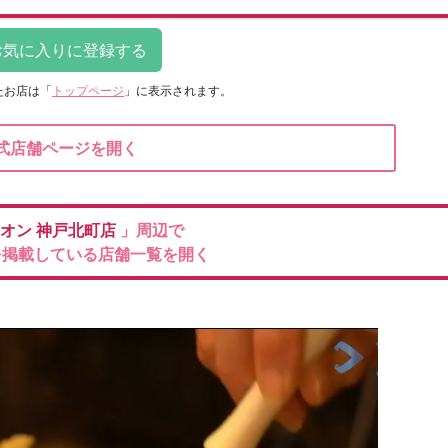
たお店は
「
トップページ
」に表示されます。
式店舗ページを開く
ィオン
神戸北町店
」周辺で
を掲載している店舗一覧を開く