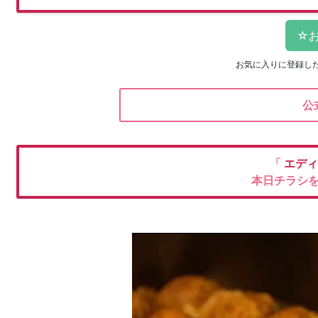
お気に入りに登録し
公
「
エデ
本日チラシ