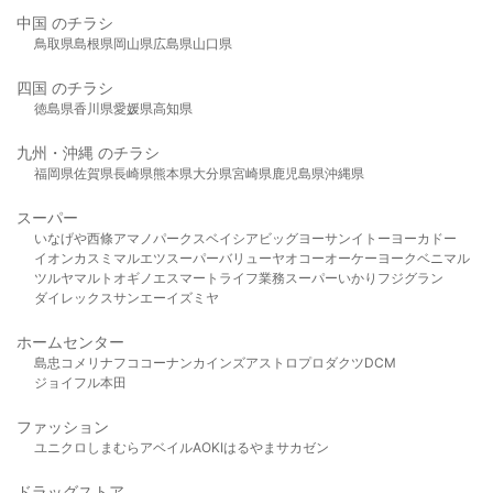
中国 のチラシ
鳥取県
島根県
岡山県
広島県
山口県
四国 のチラシ
徳島県
香川県
愛媛県
高知県
九州・沖縄 のチラシ
福岡県
佐賀県
長崎県
熊本県
大分県
宮崎県
鹿児島県
沖縄県
スーパー
いなげや
西條
アマノパークス
ベイシア
ビッグヨーサン
イトーヨーカドー
イオン
カスミ
マルエツ
スーパーバリュー
ヤオコー
オーケー
ヨークベニマル
ツルヤ
マルト
オギノ
エスマート
ライフ
業務スーパー
いかり
フジグラン
ダイレックス
サンエー
イズミヤ
ホームセンター
島忠
コメリ
ナフコ
コーナン
カインズ
アストロプロダクツ
DCM
ジョイフル本田
ファッション
ユニクロ
しまむら
アベイル
AOKI
はるやま
サカゼン
ドラッグストア