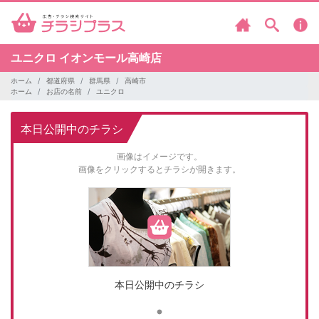
ユニクロ
イオンモール高崎店
ホーム
都道府県
群馬県
高崎市
ホーム
お店の名前
ユニクロ
本日公開中のチラシ
画像はイメージです。
画像をクリックするとチラシが開きます。
本日公開中のチラシ