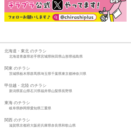
北海道・東北 のチラシ
北海道
青森県
岩手県
宮城県
秋田県
山形県
福島県
関東 のチラシ
茨城県
栃木県
群馬県
埼玉県
千葉県
東京都
神奈川県
甲信越・北陸 のチラシ
新潟県
富山県
石川県
福井県
山梨県
長野県
東海 のチラシ
岐阜県
静岡県
愛知県
三重県
関西 のチラシ
滋賀県
京都府
大阪府
兵庫県
奈良県
和歌山県