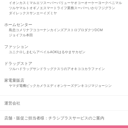
イオン
カスミ
マルエツ
スーパーバリュー
ヤオコー
オーケー
ヨークベニマル
ツルヤ
マルト
オギノ
エスマート
ライフ
業務スーパー
いかり
フジグラン
ダイレックス
サンエー
イズミヤ
ホームセンター
島忠
コメリ
ナフコ
コーナン
カインズ
アストロプロダクツ
DCM
ジョイフル本田
ファッション
ユニクロ
しまむら
アベイル
AOKI
はるやま
サカゼン
ドラッグストア
ツルハドラッグ
サンドラッグ
クスリのアオキ
ココカラファイン
家電量販店
ヤマダ電機
ビックカメラ
エディオン
ケーズデンキ
コジマ
ジョーシン
運営会社
店舗・販促ご担当者様：チラシプラスサービスのご案内