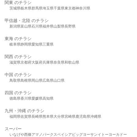
関東 のチラシ
茨城県
栃木県
群馬県
埼玉県
千葉県
東京都
神奈川県
甲信越・北陸 のチラシ
新潟県
富山県
石川県
福井県
山梨県
長野県
東海 のチラシ
岐阜県
静岡県
愛知県
三重県
関西 のチラシ
滋賀県
京都府
大阪府
兵庫県
奈良県
和歌山県
中国 のチラシ
鳥取県
島根県
岡山県
広島県
山口県
四国 のチラシ
徳島県
香川県
愛媛県
高知県
九州・沖縄 のチラシ
福岡県
佐賀県
長崎県
熊本県
大分県
宮崎県
鹿児島県
沖縄県
スーパー
いなげや
西條
アマノパークス
ベイシア
ビッグヨーサン
イトーヨーカドー