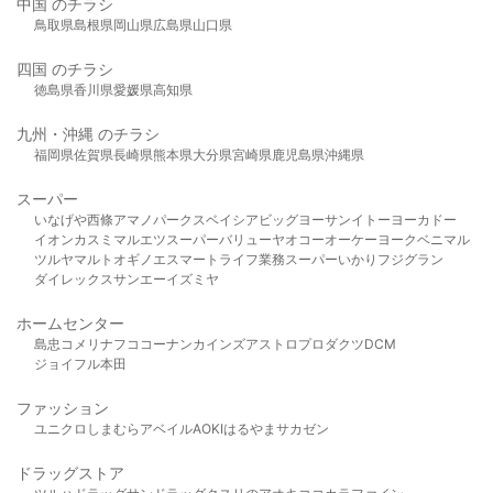
中国 のチラシ
鳥取県
島根県
岡山県
広島県
山口県
四国 のチラシ
徳島県
香川県
愛媛県
高知県
九州・沖縄 のチラシ
福岡県
佐賀県
長崎県
熊本県
大分県
宮崎県
鹿児島県
沖縄県
スーパー
いなげや
西條
アマノパークス
ベイシア
ビッグヨーサン
イトーヨーカドー
イオン
カスミ
マルエツ
スーパーバリュー
ヤオコー
オーケー
ヨークベニマル
ツルヤ
マルト
オギノ
エスマート
ライフ
業務スーパー
いかり
フジグラン
ダイレックス
サンエー
イズミヤ
ホームセンター
島忠
コメリ
ナフコ
コーナン
カインズ
アストロプロダクツ
DCM
ジョイフル本田
ファッション
ユニクロ
しまむら
アベイル
AOKI
はるやま
サカゼン
ドラッグストア