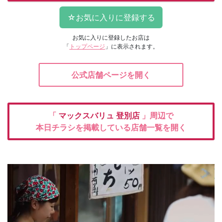
お気に入りに登録したお店は
「
トップページ
」に表示されます。
公式店舗ページを開く
「
マックスバリュ
登別店
」周辺で
本日チラシを掲載している店舗一覧を開く