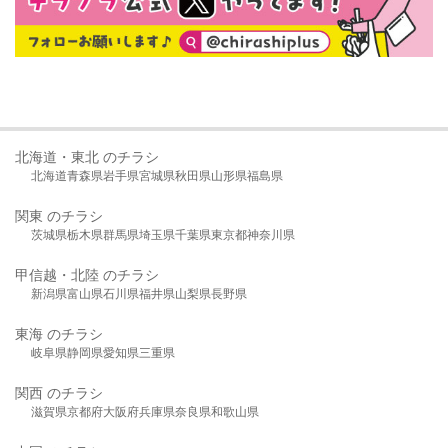
北海道・東北 のチラシ
北海道
青森県
岩手県
宮城県
秋田県
山形県
福島県
関東 のチラシ
茨城県
栃木県
群馬県
埼玉県
千葉県
東京都
神奈川県
甲信越・北陸 のチラシ
新潟県
富山県
石川県
福井県
山梨県
長野県
東海 のチラシ
岐阜県
静岡県
愛知県
三重県
関西 のチラシ
滋賀県
京都府
大阪府
兵庫県
奈良県
和歌山県