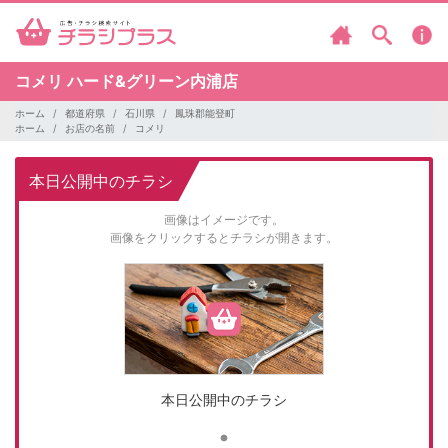
コメリ
ハード&グリーン内浦店
ホーム
都道府県
石川県
鳳珠郡能登町
ホーム
お店の名前
コメリ
本日公開中のチラシ
画像はイメージです。
画像をクリックするとチラシが開きます。
本日公開中のチラシ