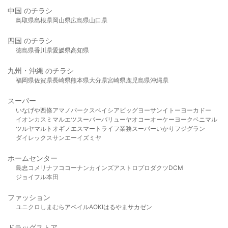
中国 のチラシ
鳥取県
島根県
岡山県
広島県
山口県
四国 のチラシ
徳島県
香川県
愛媛県
高知県
九州・沖縄 のチラシ
福岡県
佐賀県
長崎県
熊本県
大分県
宮崎県
鹿児島県
沖縄県
スーパー
いなげや
西條
アマノパークス
ベイシア
ビッグヨーサン
イトーヨーカドー
イオン
カスミ
マルエツ
スーパーバリュー
ヤオコー
オーケー
ヨークベニマル
ツルヤ
マルト
オギノ
エスマート
ライフ
業務スーパー
いかり
フジグラン
ダイレックス
サンエー
イズミヤ
ホームセンター
島忠
コメリ
ナフコ
コーナン
カインズ
アストロプロダクツ
DCM
ジョイフル本田
ファッション
ユニクロ
しまむら
アベイル
AOKI
はるやま
サカゼン
ドラッグストア