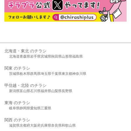
北海道・東北 のチラシ
北海道
青森県
岩手県
宮城県
秋田県
山形県
福島県
関東 のチラシ
茨城県
栃木県
群馬県
埼玉県
千葉県
東京都
神奈川県
甲信越・北陸 のチラシ
新潟県
富山県
石川県
福井県
山梨県
長野県
東海 のチラシ
岐阜県
静岡県
愛知県
三重県
関西 のチラシ
滋賀県
京都府
大阪府
兵庫県
奈良県
和歌山県