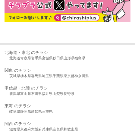
北海道・東北 のチラシ
北海道
青森県
岩手県
宮城県
秋田県
山形県
福島県
関東 のチラシ
茨城県
栃木県
群馬県
埼玉県
千葉県
東京都
神奈川県
甲信越・北陸 のチラシ
新潟県
富山県
石川県
福井県
山梨県
長野県
東海 のチラシ
岐阜県
静岡県
愛知県
三重県
関西 のチラシ
滋賀県
京都府
大阪府
兵庫県
奈良県
和歌山県