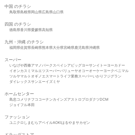
中国 のチラシ
鳥取県
島根県
岡山県
広島県
山口県
四国 のチラシ
徳島県
香川県
愛媛県
高知県
九州・沖縄 のチラシ
福岡県
佐賀県
長崎県
熊本県
大分県
宮崎県
鹿児島県
沖縄県
スーパー
いなげや
西條
アマノパークス
ベイシア
ビッグヨーサン
イトーヨーカドー
イオン
カスミ
マルエツ
スーパーバリュー
ヤオコー
オーケー
ヨークベニマル
ツルヤ
マルト
オギノ
エスマート
ライフ
業務スーパー
いかり
フジグラン
ダイレックス
サンエー
イズミヤ
ホームセンター
島忠
コメリ
ナフコ
コーナン
カインズ
アストロプロダクツ
DCM
ジョイフル本田
ファッション
ユニクロ
しまむら
アベイル
AOKI
はるやま
サカゼン
ドラッグストア