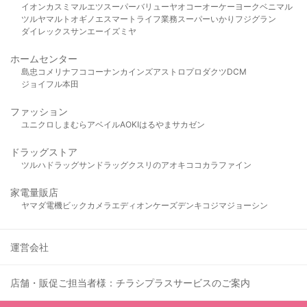
イオン
カスミ
マルエツ
スーパーバリュー
ヤオコー
オーケー
ヨークベニマル
ツルヤ
マルト
オギノ
エスマート
ライフ
業務スーパー
いかり
フジグラン
ダイレックス
サンエー
イズミヤ
ホームセンター
島忠
コメリ
ナフコ
コーナン
カインズ
アストロプロダクツ
DCM
ジョイフル本田
ファッション
ユニクロ
しまむら
アベイル
AOKI
はるやま
サカゼン
ドラッグストア
ツルハドラッグ
サンドラッグ
クスリのアオキ
ココカラファイン
家電量販店
ヤマダ電機
ビックカメラ
エディオン
ケーズデンキ
コジマ
ジョーシン
運営会社
店舗・販促ご担当者様：チラシプラスサービスのご案内