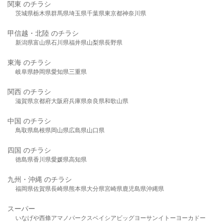
関東 のチラシ
茨城県
栃木県
群馬県
埼玉県
千葉県
東京都
神奈川県
甲信越・北陸 のチラシ
新潟県
富山県
石川県
福井県
山梨県
長野県
東海 のチラシ
岐阜県
静岡県
愛知県
三重県
関西 のチラシ
滋賀県
京都府
大阪府
兵庫県
奈良県
和歌山県
中国 のチラシ
鳥取県
島根県
岡山県
広島県
山口県
四国 のチラシ
徳島県
香川県
愛媛県
高知県
九州・沖縄 のチラシ
福岡県
佐賀県
長崎県
熊本県
大分県
宮崎県
鹿児島県
沖縄県
スーパー
いなげや
西條
アマノパークス
ベイシア
ビッグヨーサン
イトーヨーカドー