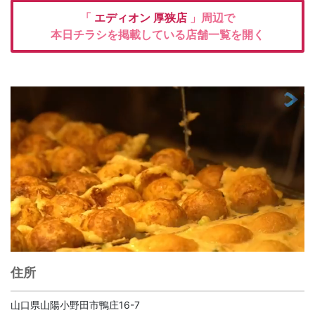
「
エディオン
厚狭店
」周辺で
本日チラシを掲載している店舗一覧を開く
住所
山口県山陽小野田市鴨庄16-7