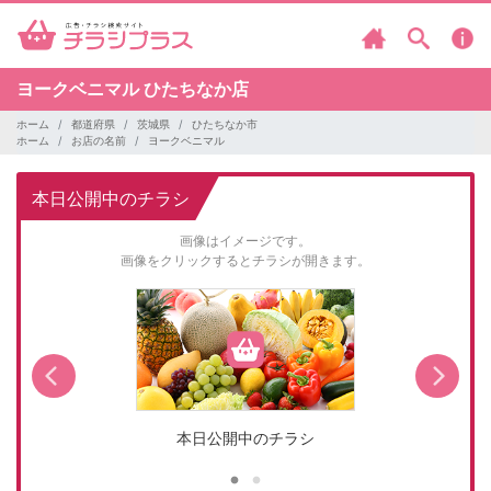
ヨークベニマル
ひたちなか店
ホーム
都道府県
茨城県
ひたちなか市
ホーム
お店の名前
ヨークベニマル
本日公開中のチラシ
画像はイメージです。
画像をクリックするとチラシが開きます。
本日公開中のチラシ