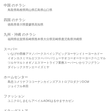
中国 のチラシ
鳥取県
島根県
岡山県
広島県
山口県
四国 のチラシ
徳島県
香川県
愛媛県
高知県
九州・沖縄 のチラシ
福岡県
佐賀県
長崎県
熊本県
大分県
宮崎県
鹿児島県
沖縄県
スーパー
いなげや
西條
アマノパークス
ベイシア
ビッグヨーサン
イトーヨーカドー
イオン
カスミ
マルエツ
スーパーバリュー
ヤオコー
オーケー
ヨークベニマル
ツルヤ
マルト
オギノ
エスマート
ライフ
業務スーパー
いかり
フジグラン
ダイレックス
サンエー
イズミヤ
ホームセンター
島忠
コメリ
ナフコ
コーナン
カインズ
アストロプロダクツ
DCM
ジョイフル本田
ファッション
ユニクロ
しまむら
アベイル
AOKI
はるやま
サカゼン
ドラッグストア