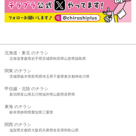
北海道・東北 のチラシ
北海道
青森県
岩手県
宮城県
秋田県
山形県
福島県
関東 のチラシ
茨城県
栃木県
群馬県
埼玉県
千葉県
東京都
神奈川県
甲信越・北陸 のチラシ
新潟県
富山県
石川県
福井県
山梨県
長野県
東海 のチラシ
岐阜県
静岡県
愛知県
三重県
関西 のチラシ
滋賀県
京都府
大阪府
兵庫県
奈良県
和歌山県