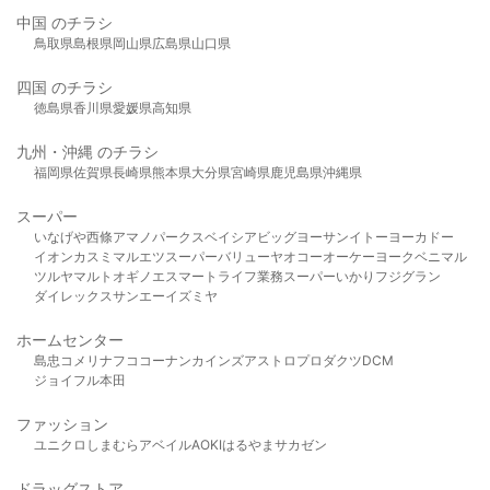
中国 のチラシ
鳥取県
島根県
岡山県
広島県
山口県
四国 のチラシ
徳島県
香川県
愛媛県
高知県
九州・沖縄 のチラシ
福岡県
佐賀県
長崎県
熊本県
大分県
宮崎県
鹿児島県
沖縄県
スーパー
いなげや
西條
アマノパークス
ベイシア
ビッグヨーサン
イトーヨーカドー
イオン
カスミ
マルエツ
スーパーバリュー
ヤオコー
オーケー
ヨークベニマル
ツルヤ
マルト
オギノ
エスマート
ライフ
業務スーパー
いかり
フジグラン
ダイレックス
サンエー
イズミヤ
ホームセンター
島忠
コメリ
ナフコ
コーナン
カインズ
アストロプロダクツ
DCM
ジョイフル本田
ファッション
ユニクロ
しまむら
アベイル
AOKI
はるやま
サカゼン
ドラッグストア