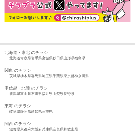
北海道・東北 のチラシ
北海道
青森県
岩手県
宮城県
秋田県
山形県
福島県
関東 のチラシ
茨城県
栃木県
群馬県
埼玉県
千葉県
東京都
神奈川県
甲信越・北陸 のチラシ
新潟県
富山県
石川県
福井県
山梨県
長野県
東海 のチラシ
岐阜県
静岡県
愛知県
三重県
関西 のチラシ
滋賀県
京都府
大阪府
兵庫県
奈良県
和歌山県