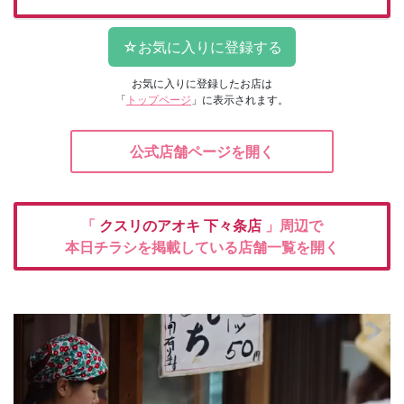
お気に入りに登録したお店は
「
トップページ
」に表示されます。
公式店舗ページを開く
「
クスリのアオキ
下々条店
」周辺で
本日チラシを掲載している店舗一覧を開く