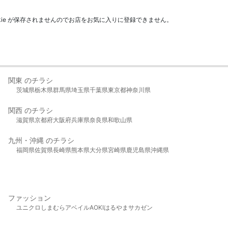
kie が保存されませんのでお店をお気に入りに登録できません。
関東 のチラシ
茨城県
栃木県
群馬県
埼玉県
千葉県
東京都
神奈川県
関西 のチラシ
滋賀県
京都府
大阪府
兵庫県
奈良県
和歌山県
九州・沖縄 のチラシ
福岡県
佐賀県
長崎県
熊本県
大分県
宮崎県
鹿児島県
沖縄県
ファッション
ユニクロ
しまむら
アベイル
AOKI
はるやま
サカゼン