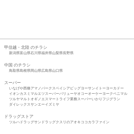
甲信越・北陸 のチラシ
新潟県
富山県
石川県
福井県
山梨県
長野県
中国 のチラシ
鳥取県
島根県
岡山県
広島県
山口県
スーパー
いなげや
西條
アマノパークス
ベイシア
ビッグヨーサン
イトーヨーカドー
イオン
カスミ
マルエツ
スーパーバリュー
ヤオコー
オーケー
ヨークベニマル
ツルヤ
マルト
オギノ
エスマート
ライフ
業務スーパー
いかり
フジグラン
ダイレックス
サンエー
イズミヤ
ドラッグストア
ツルハドラッグ
サンドラッグ
クスリのアオキ
ココカラファイン