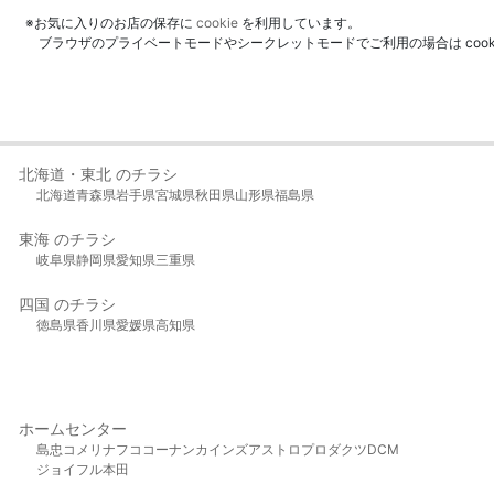
※お気に入りのお店の保存に
cookie
を利用しています。
ブラウザのプライベートモードやシークレットモードでご利用の場合は coo
北海道・東北 のチラシ
北海道
青森県
岩手県
宮城県
秋田県
山形県
福島県
東海 のチラシ
岐阜県
静岡県
愛知県
三重県
四国 のチラシ
徳島県
香川県
愛媛県
高知県
ホームセンター
島忠
コメリ
ナフコ
コーナン
カインズ
アストロプロダクツ
DCM
ジョイフル本田