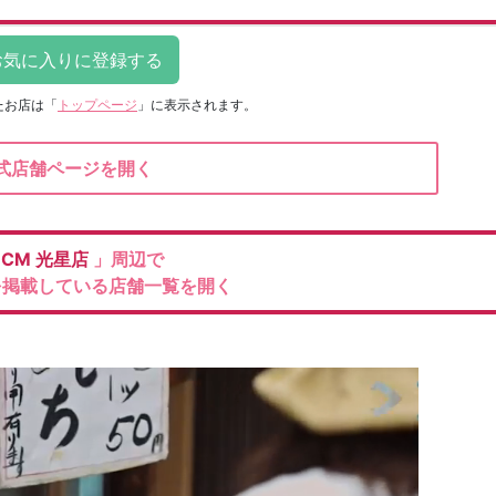
たお店は
「
トップページ
」に表示されます。
式店舗ページを開く
DCM
光星店
」周辺で
を掲載している店舗一覧を開く